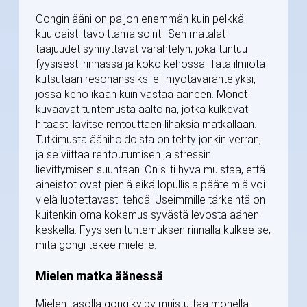
Gongin ääni on paljon enemmän kuin pelkkä
kuuloaisti tavoittama sointi. Sen matalat
taajuudet synnyttävät värähtelyn, joka tuntuu
fyysisesti rinnassa ja koko kehossa. Tätä ilmiötä
kutsutaan resonanssiksi eli myötävärähtelyksi,
jossa keho ikään kuin vastaa ääneen. Monet
kuvaavat tuntemusta aaltoina, jotka kulkevat
hitaasti lävitse rentouttaen lihaksia matkallaan.
Tutkimusta äänihoidoista on tehty jonkin verran,
ja se viittaa rentoutumisen ja stressin
lievittymisen suuntaan. On silti hyvä muistaa, että
aineistot ovat pieniä eikä lopullisia päätelmiä voi
vielä luotettavasti tehdä. Useimmille tärkeintä on
kuitenkin oma kokemus syvästä levosta äänen
keskellä. Fyysisen tuntemuksen rinnalla kulkee se,
mitä gongi tekee mielelle.
Mielen matka äänessä
Mielen tasolla gongikylpy muistuttaa monella