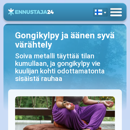
Gongikylpy ja äänen syvä
värähtely
Soiva metalli täyttää tilan
kumullaan, ja gongikylpy vie
kuulijan kohti odottamatonta
sisäistä rauhaa