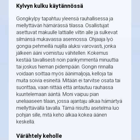
Kylvyn kulku käytännössä
Gongikylpy tapahtuu yleensä rauhallisessa ja
miellyttävän hämärässä tilassa. Osallistujat
asettuvat makuulle lattialle viltin alle ja sulkevat
silmänsä mukavassa asennossa. Ohjaaja lyö
gongia pehmeillä nuijilla aluksi varovasti, jonka
jälkeen ääni voimistuu vähitellen. Kokemus
kestää tavallisesti noin parikymmentä minuuttia
tai joskus hieman pidempään. Gongin rinnalla
voidaan soittaa myös äänimaljoja, kelloja tai
muita soivia esineitä. Mitään ei tarvitse osata tai
suorittaa, vaan riittää että antautuu rauhassa
kuuntelemaan ääntä. Moni vaipuu pian
uneliaaseen tilaan, jossa ajantaju alkaa hämärtyä
miellyttävällä tavalla. Tämä riisuttu asetelma luo
pohjan sille, mitä keho alkaa kokea äänen
keskellä.
Värähtely keholle