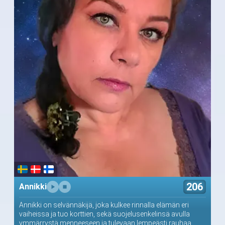
206
Annikki
Annikki on selvännäkijä, joka kulkee rinnalla elämän eri
vaiheissa ja tuo korttien, sekä suojelusenkelinsä avulla
ymmärrystä menneeseen ja tulevaan lempeästi rauhaa