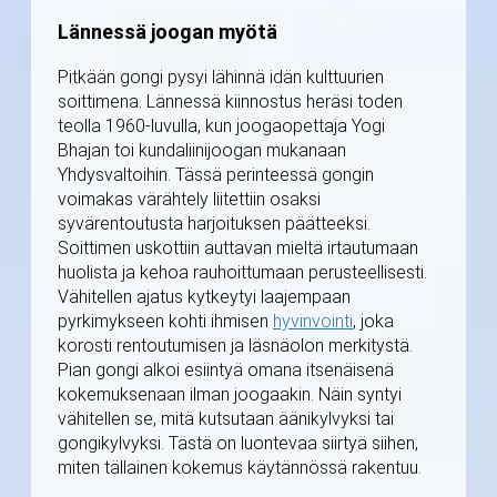
Lännessä joogan myötä
Pitkään gongi pysyi lähinnä idän kulttuurien
soittimena. Lännessä kiinnostus heräsi toden
teolla 1960-luvulla, kun joogaopettaja Yogi
Bhajan toi kundaliinijoogan mukanaan
Yhdysvaltoihin. Tässä perinteessä gongin
voimakas värähtely liitettiin osaksi
syvärentoutusta harjoituksen päätteeksi.
Soittimen uskottiin auttavan mieltä irtautumaan
huolista ja kehoa rauhoittumaan perusteellisesti.
Vähitellen ajatus kytkeytyi laajempaan
pyrkimykseen kohti ihmisen
hyvinvointi
, joka
korosti rentoutumisen ja läsnäolon merkitystä.
Pian gongi alkoi esiintyä omana itsenäisenä
kokemuksenaan ilman joogaakin. Näin syntyi
vähitellen se, mitä kutsutaan äänikylvyksi tai
gongikylvyksi. Tästä on luontevaa siirtyä siihen,
miten tällainen kokemus käytännössä rakentuu.