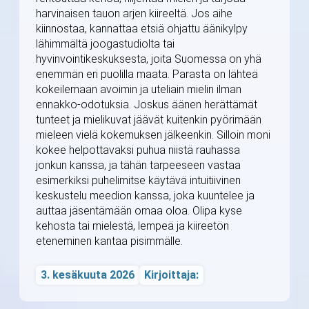
harvinaisen tauon arjen kiireeltä. Jos aihe
kiinnostaa, kannattaa etsiä ohjattu äänikylpy
lähimmältä joogastudiolta tai
hyvinvointikeskuksesta, joita Suomessa on yhä
enemmän eri puolilla maata. Parasta on lähteä
kokeilemaan avoimin ja uteliain mielin ilman
ennakko-odotuksia. Joskus äänen herättämät
tunteet ja mielikuvat jäävät kuitenkin pyörimään
mieleen vielä kokemuksen jälkeenkin. Silloin moni
kokee helpottavaksi puhua niistä rauhassa
jonkun kanssa, ja tähän tarpeeseen vastaa
esimerkiksi puhelimitse käytävä intuitiivinen
keskustelu meedion kanssa, joka kuuntelee ja
auttaa jäsentämään omaa oloa. Olipa kyse
kehosta tai mielestä, lempeä ja kiireetön
eteneminen kantaa pisimmälle.
3. kesäkuuta 2026
Kirjoittaja: