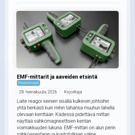
EMF-mittarit ja aaveiden etsintä
Paranormaali
28. heinäkuuta 2026
Kirjoittaja:
Laite reagoi seinien sisällä kulkeviin johtoihin
yhtä herkästi kuin mihin tahansa muuhun lähellä
olevaan kenttään. Kädessä pidettävä mittari
näyttää sähkömagneettisen kentän
voimakkuuden lukuna. EMF-mittari on alun perin
sähköasentajan ja kuntotutkijan väline.