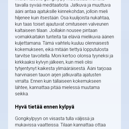
tavalla syvää meditaatiota. Jatkuva ja muuttuva
ääni antaa ajatuksille kiinnekohdan, jolloin mieli
hiljenee kuin itsestään. Osa kuulijoista nukahtaa,
kun taas toiset ajautuvat omituiseen valveunen
kaltaiseen tilaan. Joillakin nousee pintaan
voimakkaitakin tunteita tai eläviä mielikuvia äänen
kuljettamana. Tämä vaihtelu kuuluu olennaisesti
kokemukseen, eikä mitään tiettyä lopputulosta
tarvitse tavoitella. Moni kertoo olonsa tyyneksi ja
kirkkaaksi kylvyn jälkeen, kuin mieli olisi
tyhjentynyt kaikesta ylimääräisestä. Ääni tarjoaa
harvinaisen tauon arjen jatkuvalta ajatusten
virralta. Ennen kuin tällaiseen kokemukseen
lähtee, kannattaa pitää mielessä muutama
seikka.
Hyvä tietää ennen kylpyä
Gongikylpyyn on viisasta tulla väljissä ja
mukavissa vaatteissa. Tilaan kannattaa ottaa