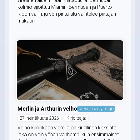
virallinen alue millään mittapuulla. Bermudan
kolmio sijoittuu Miamin, Bermudan ja Puerto
Ricon väliin, ja sen pinta-ala vaihtelee piirtäjän
mukaan....
Merlin ja Arthurin velho
Uskonto ja mytologia
27. heinäkuuta 2026
Kirjoittaja:
Velho kuninkaan vierellä on kirjallinen keksintö,
joka on vain vähän vanhempi kuin ensimmäiset