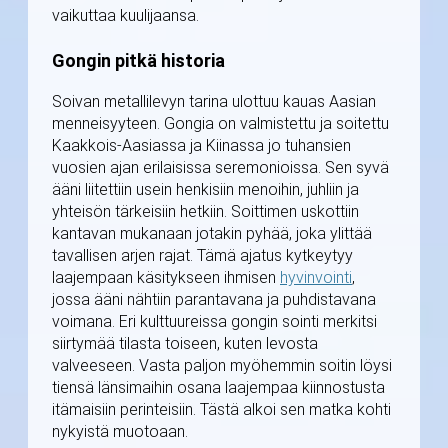
vaikuttaa kuulijaansa.
Gongin pitkä historia
Soivan metallilevyn tarina ulottuu kauas Aasian
menneisyyteen. Gongia on valmistettu ja soitettu
Kaakkois-Aasiassa ja Kiinassa jo tuhansien
vuosien ajan erilaisissa seremonioissa. Sen syvä
ääni liitettiin usein henkisiin menoihin, juhliin ja
yhteisön tärkeisiin hetkiin. Soittimen uskottiin
kantavan mukanaan jotakin pyhää, joka ylittää
tavallisen arjen rajat. Tämä ajatus kytkeytyy
laajempaan käsitykseen ihmisen
hyvinvointi
,
jossa ääni nähtiin parantavana ja puhdistavana
voimana. Eri kulttuureissa gongin sointi merkitsi
siirtymää tilasta toiseen, kuten levosta
valveeseen. Vasta paljon myöhemmin soitin löysi
tiensä länsimaihin osana laajempaa kiinnostusta
itämaisiin perinteisiin. Tästä alkoi sen matka kohti
nykyistä muotoaan.