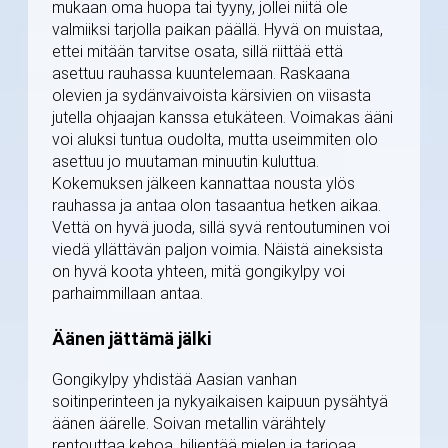
mukaan oma huopa tai tyyny, jollei niitä ole
valmiiksi tarjolla paikan päällä. Hyvä on muistaa,
ettei mitään tarvitse osata, sillä riittää että
asettuu rauhassa kuuntelemaan. Raskaana
olevien ja sydänvaivoista kärsivien on viisasta
jutella ohjaajan kanssa etukäteen. Voimakas ääni
voi aluksi tuntua oudolta, mutta useimmiten olo
asettuu jo muutaman minuutin kuluttua.
Kokemuksen jälkeen kannattaa nousta ylös
rauhassa ja antaa olon tasaantua hetken aikaa.
Vettä on hyvä juoda, sillä syvä rentoutuminen voi
viedä yllättävän paljon voimia. Näistä aineksista
on hyvä koota yhteen, mitä gongikylpy voi
parhaimmillaan antaa.
Äänen jättämä jälki
Gongikylpy yhdistää Aasian vanhan
soitinperinteen ja nykyaikaisen kaipuun pysähtyä
äänen äärelle. Soivan metallin värähtely
rentouttaa kehoa, hiljentää mielen ja tarjoaa