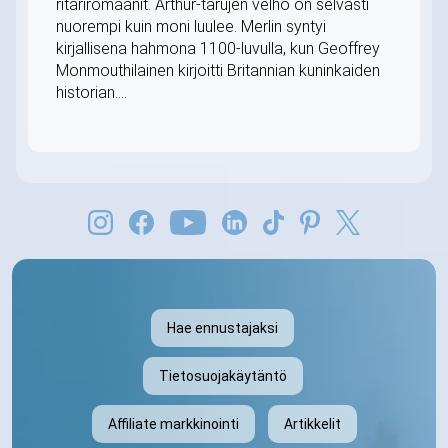
ritariromaanit. Arthur-tarujen velho on selvästi
nuorempi kuin moni luulee. Merlin syntyi
kirjallisena hahmona 1100-luvulla, kun Geoffrey
Monmouthilainen kirjoitti Britannian kuninkaiden
historian....
Hae ennustajaksi
Tietosuojakäytäntö
Affiliate markkinointi
Artikkelit