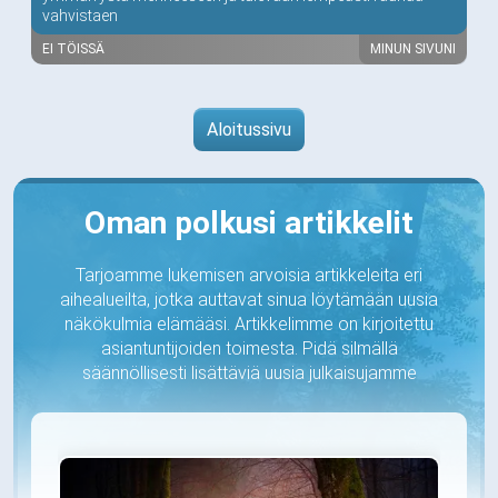
vahvistaen
EI TÖISSÄ
MINUN SIVUNI
Aloitussivu
Oman polkusi artikkelit
Tarjoamme lukemisen arvoisia artikkeleita eri
aihealueilta, jotka auttavat sinua löytämään uusia
näkökulmia elämääsi. Artikkelimme on kirjoitettu
asiantuntijoiden toimesta. Pidä silmällä
säännöllisesti lisättäviä uusia julkaisujamme