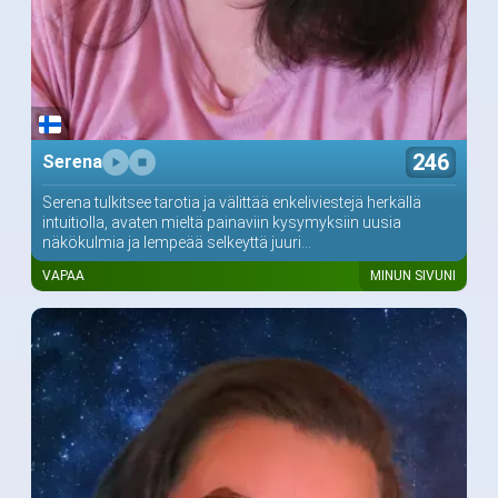
246
Serena
Serena tulkitsee tarotia ja välittää enkeliviestejä herkällä
intuitiolla, avaten mieltä painaviin kysymyksiin uusia
näkökulmia ja lempeää selkeyttä juuri...
VAPAA
MINUN SIVUNI