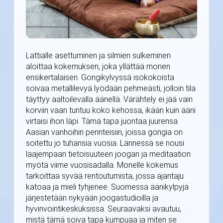
Lattialle asettuminen ja silmien sulkeminen
aloittaa kokemuksen, joka yllättää monen
ensikertalaisen. Gongikylvyssä isokokoista
soivaa metallilevyä lyödään pehmeästi, jolloin tila
täyttyy aaltoilevalla äänellä. Värähtely ei jää vain
korviin vaan tuntuu koko kehossa, ikään kuin ääni
virtaisi ihon läpi. Tämä tapa juontaa juurensa
Aasian vanhoihin perinteisiin, joissa gongia on
soitettu jo tuhansia vuosia. Lännessä se nousi
laajempaan tietoisuuteen joogan ja meditaation
myötä viime vuosisadalla. Monelle kokemus
tarkoittaa syvää rentoutumista, jossa ajantaju
katoaa ja mieli tyhjenee. Suomessa äänikylpyjä
järjestetään nykyään joogastudioilla ja
hyvinvointikeskuksissa. Seuraavaksi avautuu,
mistä tämä soiva tapa kumpuaa ja miten se