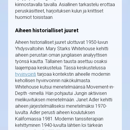
kiinnostavalla tavalla. Asiallinen tarkastelu erottaa
peruskäsitteet, harjoituksen kulun ja kriittiset
huomiot toisistaan.
Aiheen historialliset juuret
Aiheen historialliset juuret ulottuvat 1950-luvun
Yhdysvaltoihin. Mary Starks Whitehouse kehitti
aiheen perustan oman jungilaisen analyyttisen
työnsä kautta. Tällainen tausta asettuu osaksi
laajempaa keskustelua. Tässä keskustelussa
hyvinvointi
tarjoaa kontekstin aiheelle modernin
kehollisen hyvinvoinnin näkökulmasta.
Whitehouse kutsui menetelmäänsä Movement-in-
Depth -nimellä. Hän pohjautui Jungin aktiivisen
mielikuvituksen menetelmään. Janet Adler kehitti
aiheen järjestelmälliseksi menetelmäksi 1970-
luvulta. Adler perusti aiheen koulutuksen
Kaliforniassa 1981. Modernin tanssiterapian
kehittyminen 1940-luvulta lähtien loi tärkeän