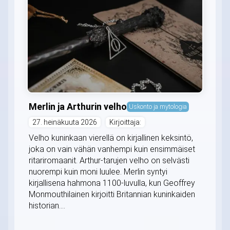
Merlin ja Arthurin velho
Uskonto ja mytologia
27. heinäkuuta 2026
Kirjoittaja:
Velho kuninkaan vierellä on kirjallinen keksintö,
joka on vain vähän vanhempi kuin ensimmäiset
ritariromaanit. Arthur-tarujen velho on selvästi
nuorempi kuin moni luulee. Merlin syntyi
kirjallisena hahmona 1100-luvulla, kun Geoffrey
Monmouthilainen kirjoitti Britannian kuninkaiden
historian....