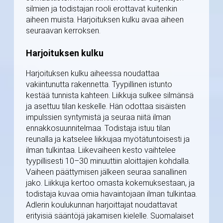
silmien ja todistajan rooli erottavat kuitenkin
aiheen muista. Harjoituksen kulku avaa aiheen
seuraavan kerroksen.
Harjoituksen kulku
Harjoituksen kulku aiheessa noudattaa
vakiintunutta rakennetta. Tyypillinen istunto
kestää tunnista kahteen. Liikkuja sulkee silmänsä
ja asettuu tilan keskelle. Hän odottaa sisäisten
impulssien syntymistä ja seuraa niitä ilman
ennakkosuunnitelmaa. Todistaja istuu tilan
reunalla ja katselee liikkujaa myötätuntoisesti ja
ilman tulkintaa. Liikevaiheen kesto vaihtelee
tyypillisesti 10–30 minuuttiin aloittajien kohdalla.
Vaiheen päättymisen jälkeen seuraa sanallinen
jako. Liikkuja kertoo omasta kokemuksestaan, ja
todistaja kuvaa omia havaintojaan ilman tulkintaa.
Adlerin koulukunnan harjoittajat noudattavat
erityisiä sääntöjä jakamisen kielelle. Suomalaiset