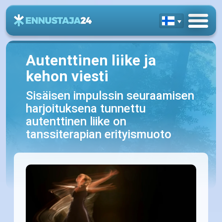
Autenttinen liike ja
kehon viesti
Sisäisen impulssin seuraamisen
harjoituksena tunnettu
autenttinen liike on
tanssiterapian erityismuoto