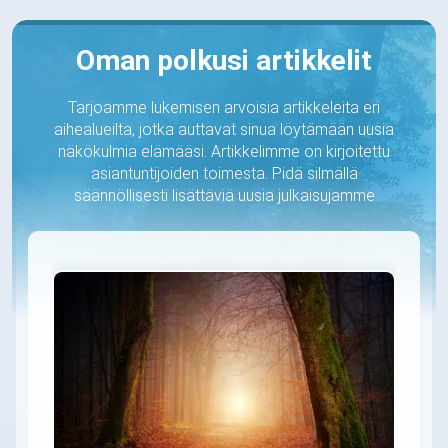
Oman polkusi artikkelit
Tarjoamme lukemisen arvoisia artikkeleita eri
aihealueilta, jotka auttavat sinua löytämään uusia
näkökulmia elämääsi. Artikkelimme on kirjoitettu
asiantuntijoiden toimesta. Pidä silmällä
säännöllisesti lisättäviä uusia julkaisujamme