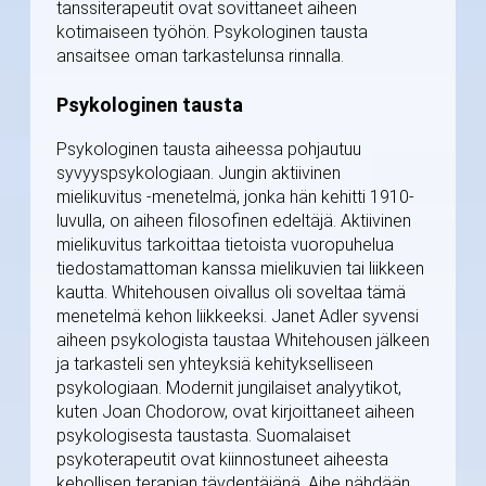
tanssiterapeutit ovat sovittaneet aiheen
kotimaiseen työhön. Psykologinen tausta
ansaitsee oman tarkastelunsa rinnalla.
Psykologinen tausta
Psykologinen tausta aiheessa pohjautuu
syvyyspsykologiaan. Jungin aktiivinen
mielikuvitus -menetelmä, jonka hän kehitti 1910-
luvulla, on aiheen filosofinen edeltäjä. Aktiivinen
mielikuvitus tarkoittaa tietoista vuoropuhelua
tiedostamattoman kanssa mielikuvien tai liikkeen
kautta. Whitehousen oivallus oli soveltaa tämä
menetelmä kehon liikkeeksi. Janet Adler syvensi
aiheen psykologista taustaa Whitehousen jälkeen
ja tarkasteli sen yhteyksiä kehitykselliseen
psykologiaan. Modernit jungilaiset analyytikot,
kuten Joan Chodorow, ovat kirjoittaneet aiheen
psykologisesta taustasta. Suomalaiset
psykoterapeutit ovat kiinnostuneet aiheesta
kehollisen terapian täydentäjänä. Aihe nähdään