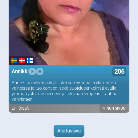
206
Annikki
Annikki on selvännäkijä, joka kulkee rinnalla elämän eri
vaiheissa ja tuo korttien, sekä suojelusenkelinsä avulla
ymmärrystä menneeseen ja tulevaan lempeästi rauhaa
vahvistaen
EI TÖISSÄ
MINUN SIVUNI
Aloitussivu