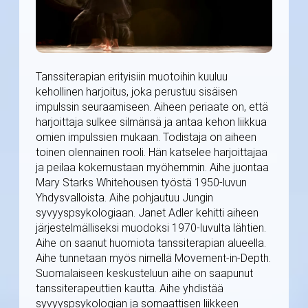
Tanssiterapian erityisiin muotoihin kuuluu
kehollinen harjoitus, joka perustuu sisäisen
impulssin seuraamiseen. Aiheen periaate on, että
harjoittaja sulkee silmänsä ja antaa kehon liikkua
omien impulssien mukaan. Todistaja on aiheen
toinen olennainen rooli. Hän katselee harjoittajaa
ja peilaa kokemustaan myöhemmin. Aihe juontaa
Mary Starks Whitehousen työstä 1950-luvun
Yhdysvalloista. Aihe pohjautuu Jungin
syvyyspsykologiaan. Janet Adler kehitti aiheen
järjestelmälliseksi muodoksi 1970-luvulta lähtien.
Aihe on saanut huomiota tanssiterapian alueella.
Aihe tunnetaan myös nimellä Movement-in-Depth.
Suomalaiseen keskusteluun aihe on saapunut
tanssiterapeuttien kautta. Aihe yhdistää
syvyyspsykologian ja somaattisen liikkeen