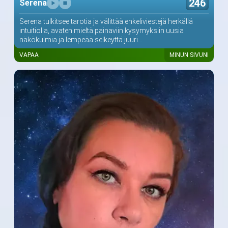
246
Serena
Serena tulkitsee tarotia ja välittää enkeliviestejä herkällä
intuitiolla, avaten mieltä painaviin kysymyksiin uusia
näkökulmia ja lempeää selkeyttä juuri...
VAPAA
MINUN SIVUNI