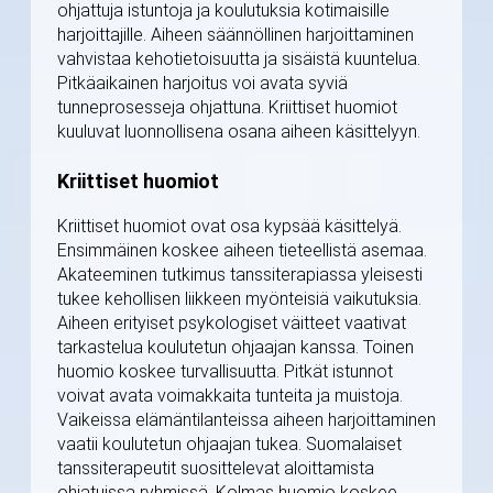
ohjattuja istuntoja ja koulutuksia kotimaisille
harjoittajille. Aiheen säännöllinen harjoittaminen
vahvistaa kehotietoisuutta ja sisäistä kuuntelua.
Pitkäaikainen harjoitus voi avata syviä
tunneprosesseja ohjattuna. Kriittiset huomiot
kuuluvat luonnollisena osana aiheen käsittelyyn.
Kriittiset huomiot
Kriittiset huomiot ovat osa kypsää käsittelyä.
Ensimmäinen koskee aiheen tieteellistä asemaa.
Akateeminen tutkimus tanssiterapiassa yleisesti
tukee kehollisen liikkeen myönteisiä vaikutuksia.
Aiheen erityiset psykologiset väitteet vaativat
tarkastelua koulutetun ohjaajan kanssa. Toinen
huomio koskee turvallisuutta. Pitkät istunnot
voivat avata voimakkaita tunteita ja muistoja.
Vaikeissa elämäntilanteissa aiheen harjoittaminen
vaatii koulutetun ohjaajan tukea. Suomalaiset
tanssiterapeutit suosittelevat aloittamista
ohjatuissa ryhmissä. Kolmas huomio koskee