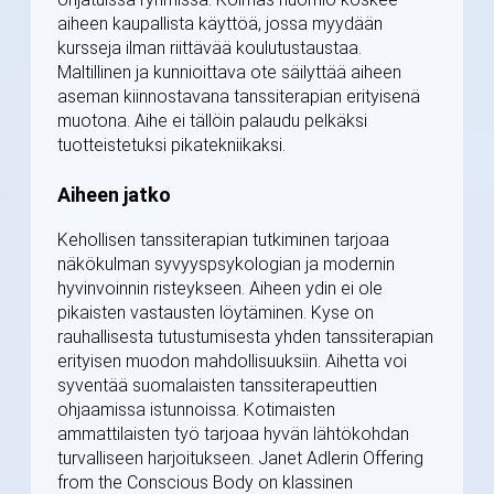
aiheen kaupallista käyttöä, jossa myydään
kursseja ilman riittävää koulutustaustaa.
Maltillinen ja kunnioittava ote säilyttää aiheen
aseman kiinnostavana tanssiterapian erityisenä
muotona. Aihe ei tällöin palaudu pelkäksi
tuotteistetuksi pikatekniikaksi.
Aiheen jatko
Kehollisen tanssiterapian tutkiminen tarjoaa
näkökulman syvyyspsykologian ja modernin
hyvinvoinnin risteykseen. Aiheen ydin ei ole
pikaisten vastausten löytäminen. Kyse on
rauhallisesta tutustumisesta yhden tanssiterapian
erityisen muodon mahdollisuuksiin. Aihetta voi
syventää suomalaisten tanssiterapeuttien
ohjaamissa istunnoissa. Kotimaisten
ammattilaisten työ tarjoaa hyvän lähtökohdan
turvalliseen harjoitukseen. Janet Adlerin Offering
from the Conscious Body on klassinen