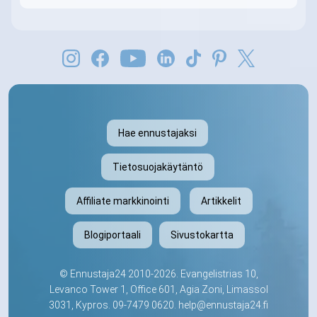
Hae ennustajaksi
Tietosuojakäytäntö
Affiliate markkinointi
Artikkelit
Blogiportaali
Sivustokartta
©
Ennustaja24
2010-2026. Evangelistrias 10,
Levanco Tower 1, Office 601, Agia Zoni, Limassol
3031, Kypros.
09-7479 0620
.
help@ennustaja24.fi