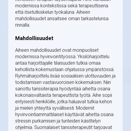
modernissa kontekstissa sekä terapeuttisena
että itsetutkiskelun työkaluna. Aiheen
mahdollisuudet ansaitsee oman tarkastelunsa
rinnalla.
Mahdollisuudet
Aiheen mahdollisuudet ovat monipuoliset
modernissa hyvinvointityössä. Yksilöharjoittelu
antaa harjoittajalle tilaisuuden tutkia omaa
kehollista kokemustaan ohjatussa ympäristössä.
Ryhmäharjoittelu lisää sosiaalisen ulottuvuuden ja
todistamisen vastavuoroisen kokemuksen. Niin
sanottu tanssiterapia hyödyntää aihetta osana
kokonaisvaltaista terapeuttista työtä. Aihe sopii
erityisesti henkilöille, jotka haluavat tutkia kehon
ja mielen yhteyttä syvällisesti. Modernit
hyvinvointiammattilaiset käyttävät aihetta osana
stressin purkamisen ja tunteiden käsittelyn
ohjelmia. Suomalaiset tanssiterapeutit tarjoavat