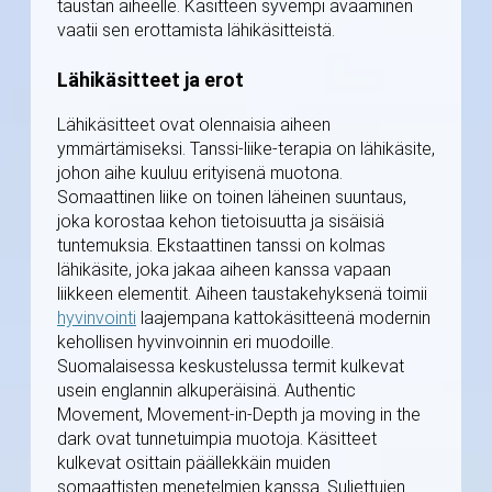
taustan aiheelle. Käsitteen syvempi avaaminen
vaatii sen erottamista lähikäsitteistä.
Lähikäsitteet ja erot
Lähikäsitteet ovat olennaisia aiheen
ymmärtämiseksi. Tanssi-liike-terapia on lähikäsite,
johon aihe kuuluu erityisenä muotona.
Somaattinen liike on toinen läheinen suuntaus,
joka korostaa kehon tietoisuutta ja sisäisiä
tuntemuksia. Ekstaattinen tanssi on kolmas
lähikäsite, joka jakaa aiheen kanssa vapaan
liikkeen elementit. Aiheen taustakehyksenä toimii
hyvinvointi
laajempana kattokäsitteenä modernin
kehollisen hyvinvoinnin eri muodoille.
Suomalaisessa keskustelussa termit kulkevat
usein englannin alkuperäisinä. Authentic
Movement, Movement-in-Depth ja moving in the
dark ovat tunnetuimpia muotoja. Käsitteet
kulkevat osittain päällekkäin muiden
somaattisten menetelmien kanssa. Suljettujen