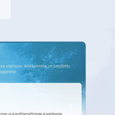
ia elämääsi. Artikkelimme on kirjoitettu
kaisujamme
iin ja käsittämättömiin käänteisiin.