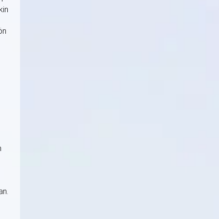
kin
ön
n
an.