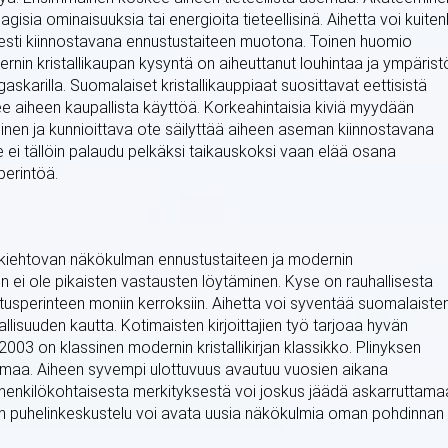
agisia ominaisuuksia tai energioita tieteellisinä. Aihetta voi kuiten
olisesti kiinnostavana ennustustaiteen muotona. Toinen huomio
rnin kristallikaupan kysyntä on aiheuttanut louhintaa ja ympärist
askarilla. Suomalaiset kristallikauppiaat suosittavat eettisistä
 aiheen kaupallista käyttöä. Korkeahintaisia kiviä myydään
illinen ja kunnioittava ote säilyttää aiheen aseman kiinnostavana
 ei tällöin palaudu pelkäksi taikauskoksi vaan elää osana
perintöä.
a kiehtovan näkökulman ennustustaiteen ja modernin
in ei ole pikaisten vastausten löytäminen. Kyse on rauhallisesta
usperinteen moniin kerroksiin. Aihetta voi syventää suomalaiste
allisuuden kautta. Kotimaisten kirjoittajien työ tarjoaa hyvän
2003 on klassinen modernin kristallikirjan klassikko. Plinyksen
kulmaa. Aiheen syvempi ulottuvuus avautuu vuosien aikana
enkilökohtaisesta merkityksestä voi joskus jäädä askarruttama
en puhelinkeskustelu voi avata uusia näkökulmia oman pohdinnan