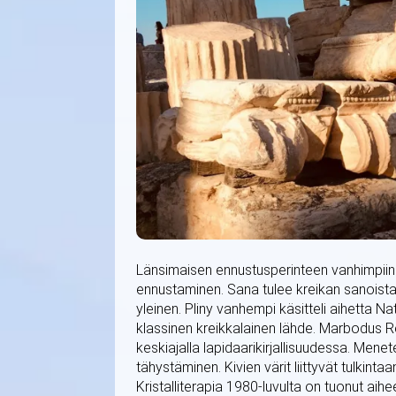
Länsimaisen ennustusperinteen vanhimpiin m
ennustaminen. Sana tulee kreikan sanoista l
yleinen. Pliny vanhempi käsitteli aihetta N
klassinen kreikkalainen lähde. Marbodus Ren
keskiajalla lapidaarikirjallisuudessa. Mene
tähystäminen. Kivien värit liittyvät tulkint
Kristalliterapia 1980-luvulta on tuonut ai