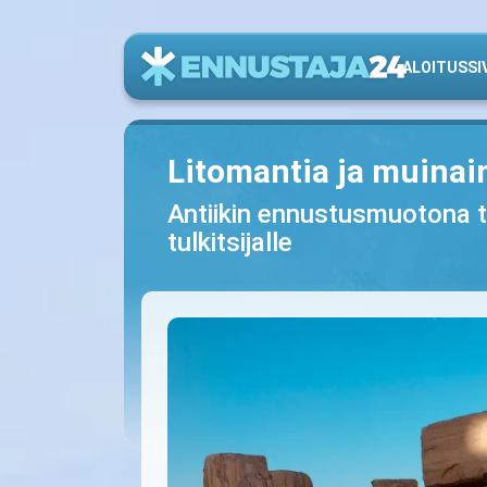
ALOITUSSI
Litomantia ja muinain
Antiikin ennustusmuotona tunn
tulkitsijalle