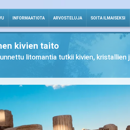
VU
INFORMAATIOTA
ARVOSTELUJA
SOITA ILMAISEKSI
en kivien taito
ettu litomantia tutkii kivien, kristallien j