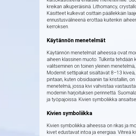
kreikan alkuperäisinä. Lithomancy, crystal
Käsitteet kulkevat osittain päällekkäin laaj
ennustusvälineenä erottaa kuitenkin aihe
kerroksen.
Käytännön menetelmät
Käytännön menetelmät aiheessa ovat moninai
aiheen klassinen muoto. Tulkinta tehdään k
valitseminen on toinen yleinen menetelmä,
Modernit settipakat sisältävät 8–13 kiveä
pintaan, kuten obsidiaaniin tai kristalliin,
menetelmä, jossa kivi vahvistaa vastausta
modernin harjoituksen perinnettä. Suomalai
ja työpajoissa. Kivien symboliikka ansaits
Kivien symboliikka
Kivien symboliikka aiheessa on rikas ja mon
kivet edustavat intoa ja energiaa. Vihreä ki