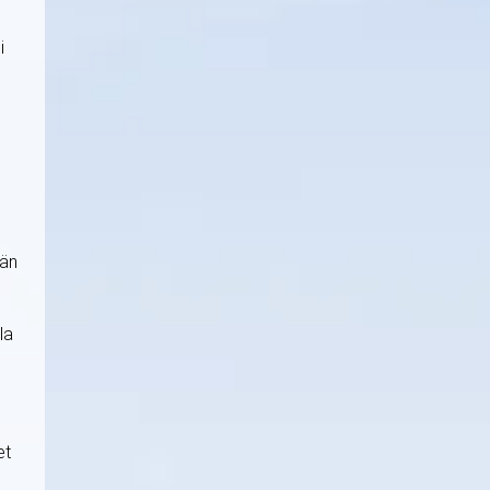
i
ään
la
et