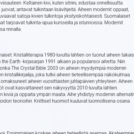
y viisauteen. Keltainen kivi, kuten sitriini, edustaa onnellisuutta.
a juovat, antavat tulkintaan lisävihjeitä. Aiheen modernit oppaat,
uvaavat satoja kivien tulkintoja yksityiskohtaisesti. Suomalaiset
at tarjoavat tulkinta-apua kursseilla ja istunnoissa. Modernit
a rinnalla.
set. Kristalliterapia 1980-luvulta lähtien on tuonut aiheen takais
 the Earth -kirjasarjan 1991 alkaen ja popularisoi aihetta. Niin
ja, jonka The Crystal Bible 2003 on aiheen myydyimpiä modernin
ristallikirjailija, joka tutkii aiheen tieteellisempää näkökulmaa.
omaksuneet aiheen vuosittaisten juhlapäivien yhteyteen. Aiheen
öt ovat kasvattaneet sen näkyvyyttä 2010-luvulta lähtien.
en kiviä ja oppaita ympäri maata. Aihe yhdistyy modernin alternat
hoidon teorioihin. Kriittiset huomiot kuuluvat luonnollisena osana
elyä. Ensimmäinen koskee aiheen tieteellistä asemaa. Akateemine