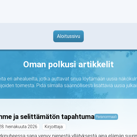
Aloitussivu
Oman polkusi artikkelit
ta eri aihealueilta, jotka auttavat sinua löytämään uusia näkökulm
ijoiden toimesta. Pidä silmällä säännöllisesti lisättäviä uusia jul
hme ja selittämätön tapahtuma
Paranormaali
28. heinäkuuta 2026
Kirjoittaja:
rkipuheessa sana venyy pienestä yllätyksestä aina elämän suurimp