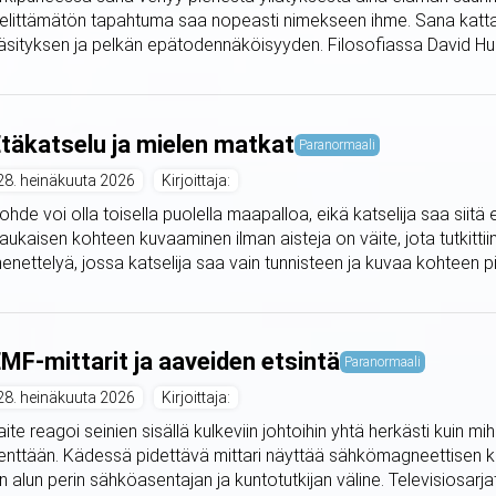
elittämätön tapahtuma saa nopeasti nimekseen ihme. Sana kattaa
äsityksen ja pelkän epätodennäköisyyden. Filosofiassa David Hu
täkatselu ja mielen matkat
Paranormaali
28. heinäkuuta 2026
Kirjoittaja:
ohde voi olla toisella puolella maapalloa, eikä katselija saa siit
aukaisen kohteen kuvaaminen ilman aisteja on väite, jota tutkitti
enettelyä, jossa katselija saa vain tunnisteen ja kuvaa kohteen piir
MF-mittarit ja aaveiden etsintä
Paranormaali
28. heinäkuuta 2026
Kirjoittaja:
aite reagoi seinien sisällä kulkeviin johtoihin yhtä herkästi kuin 
enttään. Kädessä pidettävä mittari näyttää sähkömagneettisen 
n alun perin sähköasentajan ja kuntotutkijan väline. Televisiosarjat