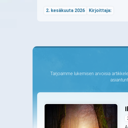
2. kesäkuuta 2026
Kirjoittaja:
Tarjoamme lukemisen arvoisia artikkelei
asiantunt
I
A