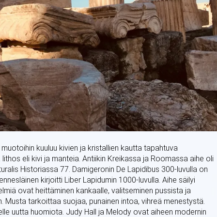
uotoihin kuuluu kivien ja kristallien kautta tapahtuva
ithos eli kivi ja manteia. Antiikin Kreikassa ja Roomassa aihe oli
aturalis Historiassa 77. Damigeronin De Lapidibus 300-luvulla on
nesläinen kirjoitti Liber Lapidumin 1000-luvulla. Aihe säilyi
telmiä ovat heittäminen kankaalle, valitseminen pussista ja
aan. Musta tarkoittaa suojaa, punainen intoa, vihreä menestystä.
heelle uutta huomiota. Judy Hall ja Melody ovat aiheen modernin