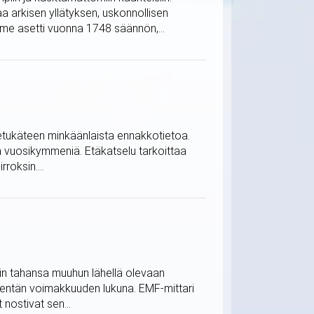
 arkisen yllätyksen, uskonnollisen
me asetti vuonna 1748 säännön,...
ä etukäteen minkäänlaista ennakkotietoa.
in vuosikymmeniä. Etäkatselu tarkoittaa
roksin....
mihin tahansa muuhun lähellä olevaan
kentän voimakkuuden lukuna. EMF-mittari
 nostivat sen...