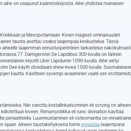
meen aihe on saapunut käännöskirjoista. Aihe yhdistää muinaisen
ikin Kreikkaan ja Mesopotamiaan. Kivien magiset ominaisuudet
ällainen tausta asettuu osaksi laajempaa keskustelua. Tässä
n aiheelle laajemman ennustusperinteen tarkastelun näkökulmast
storiassa 77. Damigeronin De Lapidibus 300-luvulla on tärkein
esläinen kirjoitti Liber Lapidumin 1090-luvulla. Aihe siirtyi
 John Dee käytti obsidiaani-shew-kiveä 1500-luvulla. Suomalaisee
ojen kautta. Käsitteen syvempi avaaminen vaatii sen erottamist
tämiseksi. Niin sanottu kristallinkatsominen eli scrying on aiheen
kiillotettuun kiveen. Riimumystiikka eli runic divination käyttää
lla periaatteella. Luuennustaminen eli osteomantia on rinnakkain
ien sijaan. Aiheen taustakehyksenä toimii
ennustaa
laajempana
uomalaisessa keskustelussa termit kulkevat usein englannin tai