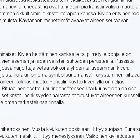
lomancy ja runecasting ovat tunnetuimpia kansainvälisiä muotoja.
emman okkultismin ja kristalliterapian kanssa. Kivien erityinen rool
en muista. Käytännön menetelmät avaavat aiheen seuraavan
set. Kivien heittäminen kankaalle tai piirretylle pohjalle on
ivien aseman ja niiden välisten suhteiden perusteella. Pussista
 jossa harjoittaja vetää sokkona yhden tai useamman kiven.
, joista kullakin on oma symbolisanomansa. Tähystäminen kiiltäv
 on aiheen kolmas muoto. Pendulin käyttö kiven yllä on neljäs
. Rituaalinen asettelu auringonsäteeseen tai kuunvaloon on osa
set kristallihenkisyyden harrastajat tutustuvat aiheeseen kursseil
ee oman tarkastelunsa rinnalla.
ikerroksinen. Musta kivi, kuten obsidiaani, liittyy suojaan. Punais
vi, kuten malakiitti, liittyy menestykseen. Valkoinen kivi edustaa