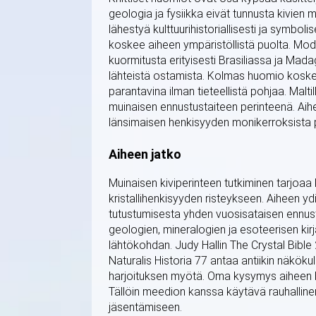
geologia ja fysiikka eivät tunnusta kivien m
lähestyä kulttuurihistoriallisesti ja symb
koskee aiheen ympäristöllistä puolta. Mode
kuormitusta erityisesti Brasiliassa ja Madag
lähteistä ostamista. Kolmas huomio koskee
parantavina ilman tieteellistä pohjaa. Malt
muinaisen ennustustaiteen perinteenä. Aihe
länsimaisen henkisyyden monikerroksista 
Aiheen jatko
Muinaisen kiviperinteen tutkiminen tarjoa
kristallihenkisyyden risteykseen. Aiheen yd
tutustumisesta yhden vuosisataisen ennust
geologien, mineralogien ja esoteerisen kirj
lähtökohdan. Judy Hallin The Crystal Bible 
Naturalis Historia 77 antaa antiikin näkö
harjoituksen myötä. Oma kysymys aiheen h
Tällöin meedion kanssa käytävä rauhallin
jäsentämiseen.