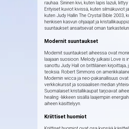
rauhaa. Sininen kivi, kuten lapis lazuli, liitty
Erityiset kuviot kivissä, kuten silmäkuviot j
kuten Judy Hallin The Crystal Bible 2003, k
henkisen kasvun ohjaajat ja kristallikauppia
suuntaukset ansaitsevat oman tarkasteluns
Modernit suuntaukset
Modernit suuntaukset aiheessa ovat moninai
laajaan suosioon. Melody julkaisi Love is in
sanottu Judy Hall on brittiläinen kirjoitta
teoksia. Robert Simmons on amerikkalainen k
Modernin wicca ja neo-pakanallisuus ovat 
verkkokurssit ja sosiaalisen median yhteis
Suomalaiset kristallikaupat tarjoavat aihe
healing -liikkeen sisällä laajempiin energia
aiheen käsittelyyn.
Kriittiset huomiot
Kriittiset huomiot ovat osa kypsää käsitt