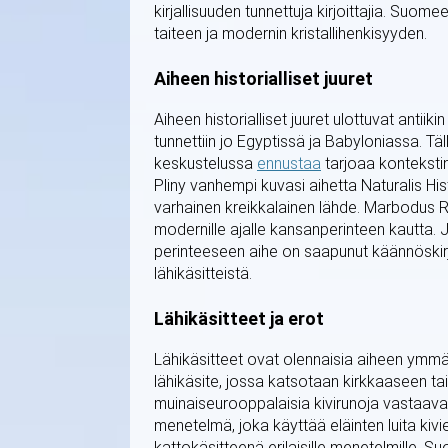
kirjallisuuden tunnettuja kirjoittajia. Suo
taiteen ja modernin kristallihenkisyyden.
Aiheen historialliset juuret
Aiheen historialliset juuret ulottuvat anti
tunnettiin jo Egyptissä ja Babyloniassa. T
keskustelussa
ennustaa
tarjoaa konteksti
Pliny vanhempi kuvasi aihetta Naturalis Hi
varhainen kreikkalainen lähde. Marbodus Renn
modernille ajalle kansanperinteen kautta.
perinteeseen aihe on saapunut käännöskirj
lähikäsitteistä.
Lähikäsitteet ja erot
Lähikäsitteet ovat olennaisia aiheen ymmär
lähikäsite, jossa katsotaan kirkkaaseen tai 
muinaiseurooppalaisia kivirunoja vastaava
menetelmä, joka käyttää eläinten luita kiv
kattokäsitteenä erilaisille menetelmille. S