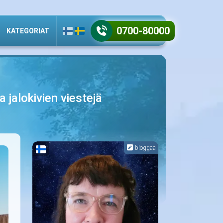
0700-80000
KATEGORIAT
a jalokivien viestejä
bloggaa