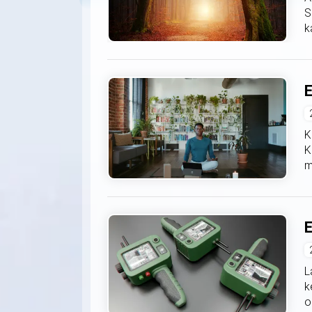
S
k
E
K
K
m
E
L
k
o