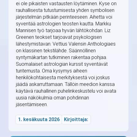
ei ole pikaisten vastausten löytäminen. Kyse on
rauhallisesta tutustumisesta yhden symbolisen
järjestelmän pitkään perinteeseen. Aihetta voi
syventää astrologien teosten kautta. Markku
Mannisen työ tarjoaa hyvän lähtökohdan. Liz
Greenen teokset tarjoavat psykologisen
lähestymistavan. Vettius Valensin Anthologiaes
on klassinen tekstilähde. Säännöllinen
syntymäkartan tutkiminen rakentaa pohjaa.
Suomalaiset astrologian kurssit syventävät
tuntemusta. Oma kysymys aiheen
henkilökohtaisesta merkityksestä voi joskus
jäädä askarruttamaan. Tällöin meedion kanssa
käytävä rauhallinen puhelinkeskustelu voi avata
uusia näkökulmia oman pohdinnan
jäsentämiseen.
1. kesäkuuta 2026
Kirjoittaja: