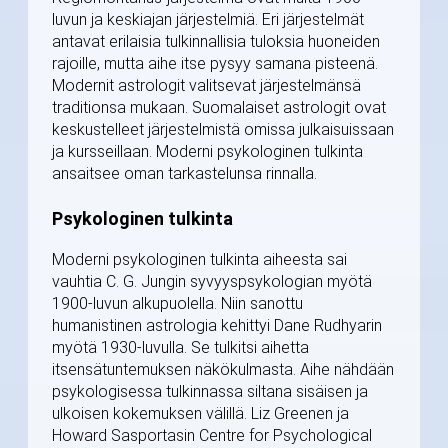
luvun ja keskiajan järjestelmiä. Eri järjestelmät
antavat erilaisia tulkinnallisia tuloksia huoneiden
rajoille, mutta aihe itse pysyy samana pisteenä.
Modernit astrologit valitsevat järjestelmänsä
traditionsa mukaan. Suomalaiset astrologit ovat
keskustelleet järjestelmistä omissa julkaisuissaan
ja kursseillaan. Moderni psykologinen tulkinta
ansaitsee oman tarkastelunsa rinnalla.
Psykologinen tulkinta
Moderni psykologinen tulkinta aiheesta sai
vauhtia C. G. Jungin syvyyspsykologian myötä
1900-luvun alkupuolella. Niin sanottu
humanistinen astrologia kehittyi Dane Rudhyarin
myötä 1930-luvulla. Se tulkitsi aihetta
itsensätuntemuksen näkökulmasta. Aihe nähdään
psykologisessa tulkinnassa siltana sisäisen ja
ulkoisen kokemuksen välillä. Liz Greenen ja
Howard Sasportasin Centre for Psychological