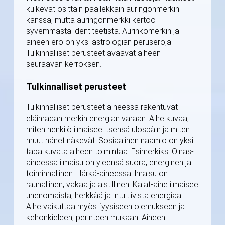
kulkevat osittain päällekkäin auringonmerkin
kanssa, mutta auringonmerkki kertoo
syvemmästä identiteetistä. Aurinkomerkin ja
aiheen ero on yksi astrologian peruseroja.
Tulkinnalliset perusteet avaavat aiheen
seuraavan kerroksen.
Tulkinnalliset perusteet
Tulkinnalliset perusteet aiheessa rakentuvat
eläinradan merkin energian varaan. Aihe kuvaa,
miten henkilö ilmaisee itsensä ulospäin ja miten
muut hänet näkevät. Sosiaalinen naamio on yksi
tapa kuvata aiheen toimintaa. Esimerkiksi Oinas-
aiheessa ilmaisu on yleensä suora, energinen ja
toiminnallinen. Härkä-aiheessa ilmaisu on
rauhallinen, vakaa ja aistillinen. Kalat-aihe ilmaisee
unenomaista, herkkää ja intuitiivista energiaa.
Aihe vaikuttaa myös fyysiseen olemukseen ja
kehonkieleen, perinteen mukaan. Aiheen