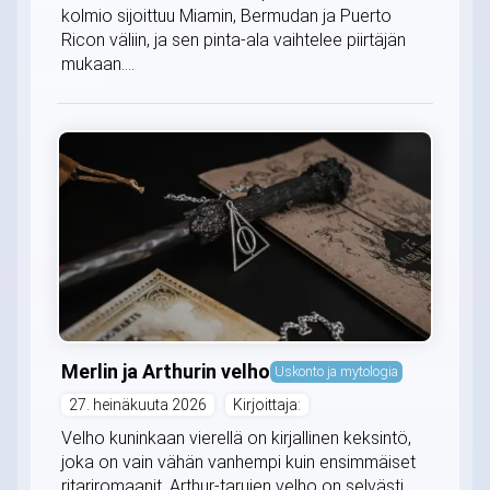
kolmio sijoittuu Miamin, Bermudan ja Puerto
Ricon väliin, ja sen pinta-ala vaihtelee piirtäjän
mukaan....
Merlin ja Arthurin velho
Uskonto ja mytologia
27. heinäkuuta 2026
Kirjoittaja:
Velho kuninkaan vierellä on kirjallinen keksintö,
joka on vain vähän vanhempi kuin ensimmäiset
ritariromaanit. Arthur-tarujen velho on selvästi