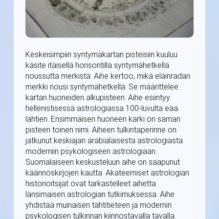
Keskeisimpiin syntymäkartan pisteisiin kuuluu
käsite itäisellä horisontilla syntymähetkellä
noussutta merkistä. Aihe kertoo, mikä eläinradan
merkki nousi syntymähetkellä. Se määrittelee
kartan huoneiden alkupisteen. Aihe esiintyy
hellenistisessä astrologiassa 100-luvulta eaa.
lähtien. Ensimmäisen huoneen kärki on saman
pisteen toinen nimi. Aiheen tulkintaperinne on
jatkunut keskiajan arabialaisesta astrologiasta
moderniin psykologiseen astrologiaan.
Suomalaiseen keskusteluun aihe on saapunut
käännöskirjojen kautta. Akateemiset astrologian
historioitsijat ovat tarkastelleet aihetta
länsimaisen astrologian tutkimuksessa. Aihe
yhdistää muinaisen tähtitieteen ja modernin
psykologisen tulkinnan kiinnostavalla tavalla.