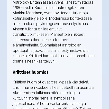
Astrology Britanniassa syvensi lähestymistapaa
1980-luvulla. Suomalaiset astrologit, kuten
Markku Manninen, ovat sovittaneet tulkintoja
kotimaiselle yleisölle. Modernissa kontekstissa
aihe nähdään psykologisen kasvun työkaluna.
Aiheen tulkinta on laajentunut
transitiotutkimukseen. Planeettojen liikkeet
suhteessa aiheeseen kartoittavat
elämänvaiheita. Suomalaiset astrologian
opettajat tarjoavat näistä lähestymistavoista
kursseja. Kriittiset huomiot kuuluvat luonnollisena
osana aiheen käsittelyyn.
Kriittiset huomiot
Kriittiset huomiot ovat osa kypsää käsittelyä.
Ensimmäinen koskee aiheen tieteellistä asemaa.
Akateeminen tutkimus pitää astrologiaa
kulttuurihistoriallisena ja symbolisena
järjestelmänä. Aihetta voi kuitenkin lähestyä
kulttuurisena ja itsereflektion välineenä. Toinen