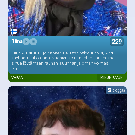
229
Tiina
Tiina on lämmin ja selkeästi tunteva selvännäkijä, joka
käyttää intuitiotaan ja vuosien kokemustaan auttaakseen
sinua löytämään rauhan, suunnan ja oman voimasi
elämän...
VAPAA
MINUN SIVUNI
bloggaa