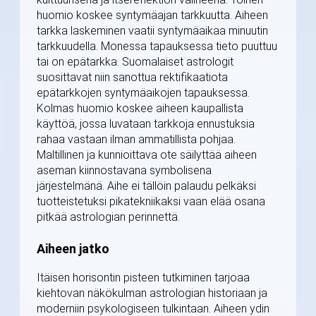
huomio koskee syntymäajan tarkkuutta. Aiheen
tarkka laskeminen vaatii syntymäaikaa minuutin
tarkkuudella. Monessa tapauksessa tieto puuttuu
tai on epätarkka. Suomalaiset astrologit
suosittavat niin sanottua rektifikaatiota
epätarkkojen syntymäaikojen tapauksessa.
Kolmas huomio koskee aiheen kaupallista
käyttöä, jossa luvataan tarkkoja ennustuksia
rahaa vastaan ilman ammatillista pohjaa.
Maltillinen ja kunnioittava ote säilyttää aiheen
aseman kiinnostavana symbolisena
järjestelmänä. Aihe ei tällöin palaudu pelkäksi
tuotteistetuksi pikatekniikaksi vaan elää osana
pitkää astrologian perinnettä.
Aiheen jatko
Itäisen horisontin pisteen tutkiminen tarjoaa
kiehtovan näkökulman astrologian historiaan ja
moderniin psykologiseen tulkintaan. Aiheen ydin