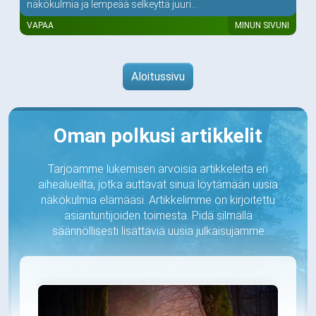
näkökulmia ja lempeää selkeyttä juuri...
VAPAA
MINUN SIVUNI
Aloitussivu
Oman polkusi artikkelit
Tarjoamme lukemisen arvoisia artikkeleita eri
aihealueilta, jotka auttavat sinua löytämään uusia
näkökulmia elämääsi. Artikkelimme on kirjoitettu
asiantuntijoiden toimesta. Pidä silmällä
säännöllisesti lisättäviä uusia julkaisujamme