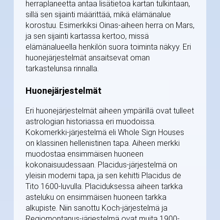
herraplaneetta antaa lisätietoa kartan tulkintaan,
sillä sen sijainti määrittää, mikä elämänalue
korostuu. Esimerkiksi Oinas-aiheen herra on Mars,
ja sen sijainti kartassa kertoo, missä
elämänalueella henkilön suora toiminta näkyy. Eri
huonejärjestelmät ansaitsevat oman
tarkastelunsa rinnalla.
Huonejärjestelmät
Eri huonejärjestelmät aiheen ympärillä ovat tulleet
astrologian historiassa eri muodoissa.
Kokomerkki-järjestelmä eli Whole Sign Houses
on klassinen hellenistinen tapa. Aiheen merkki
muodostaa ensimmäisen huoneen
kokonaisuudessaan. Placidus-järjestelmä on
yleisin moderni tapa, ja sen kehitti Placidus de
Tito 1600-luvulla. Placiduksessa aiheen tarkka
asteluku on ensimmäisen huoneen tarkka
alkupiste. Niin sanottu Koch-järjestelmä ja
Regiomontanus-järjestelmä ovat muita 1900-