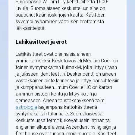
Euroopassa William Lilly kehitti aihetta 1600-
luvulla. Suomalaiseen keskusteluun aihe on
saapunut käännöskirjojen kautta. Käsitteen
syvempi avaaminen vaatii sen erottamista
lähikäsitteistä.
Lähikäsitteet ja erot
Lähikäsitteet ovat olennaisia aiheen
ymmärtämiseksi. Keskitaivas eli Medium Coeli on
toinen syntymäkartan kulmakivi, joka liittyy uraan
ja julkiseen identiteettiin. Deskendentti on aiheen
vastakkainen piste lännessä ja liittyy parisuhteisiin
ja kumppanuuteen. Imum Coeli eli IC on kartan
alimman pisteen kohta ja liittyy kotiin ja
perheeseen. Aiheen taustakehyksenä toimii
astrologia
laajempana kattokäsitteenä
syntymäkartan tulkinnalle. Suomalaisessa
keskustelussa termit kulkevat usein latinan tai
englannin alkuperäisinä. Ascendant, rising sign ja
first house ovat tunnetuimpia muotoja. Käsitteet