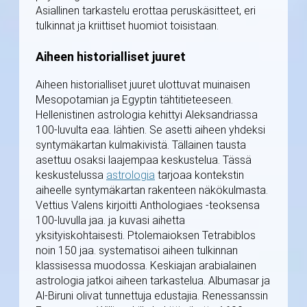
Asiallinen tarkastelu erottaa peruskäsitteet, eri
tulkinnat ja kriittiset huomiot toisistaan.
Aiheen historialliset juuret
Aiheen historialliset juuret ulottuvat muinaisen
Mesopotamian ja Egyptin tähtitieteeseen.
Hellenistinen astrologia kehittyi Aleksandriassa
100-luvulta eaa. lähtien. Se asetti aiheen yhdeksi
syntymäkartan kulmakivistä. Tällainen tausta
asettuu osaksi laajempaa keskustelua. Tässä
keskustelussa
astrologia
tarjoaa kontekstin
aiheelle syntymäkartan rakenteen näkökulmasta.
Vettius Valens kirjoitti Anthologiaes -teoksensa
100-luvulla jaa. ja kuvasi aihetta
yksityiskohtaisesti. Ptolemaioksen Tetrabiblos
noin 150 jaa. systematisoi aiheen tulkinnan
klassisessa muodossa. Keskiajan arabialainen
astrologia jatkoi aiheen tarkastelua. Albumasar ja
Al-Biruni olivat tunnettuja edustajia. Renessanssin