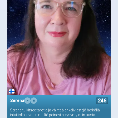
246
Serena
Serena tulkitsee tarotia ja välittää enkeliviestejä herkällä
intuitiolla, avaten mieltä painaviin kysymyksiin uusia