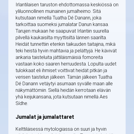
Irlantilaisen taruston ehdottomassa keskiössä on
yliluonnollinen muinainen jumalheimo. Sitä
kutsutaan nimellä Tuatha Dé Danann, joka
tarkoittaa suomeksi jumalatar Danun kansaa.
Tarujen mukaan he saapuivat Irlantiin suurella
pilvellä kaukaisilta myyttisiltä lännen saarilta.
Heidät tunnettiin etenkin taikuuden taitajina, mikä
teki heistä hyvin mahtavia ja pelättyjä. He kävivät
ankaria taisteluita jättiläismäisiä fomoreita
vastaan koko saaren herruudesta. Lopulta uudet
tulokkaat eli ihmiset voittivat heidät pitkän ja
verisen taistelun jälkeen. Tämän jälkeen Tuatha
Dé Danann vetäytyi asumaan syvälle maan alle
näkymättömiin. Siellä heidän kerrotaan elävän
yhä keijukansana, jota kutsutaan nimellä Aes
Sídhe.
Jumalat ja jumalattaret
Kelttiläisessä mytologiassa on suuri ja hyvin