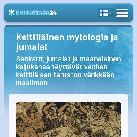
Kelttiläinen mytologia ja
jumalat
Sankarit, jumalat ja maanalainen
keijukansa täyttävät vanhan
kelttiläisen taruston värikkään
maailman