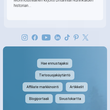
Monmouthilainen kirjoitti Britannian kuninkaiden
historian....
Hae ennustajaksi
Tietosuojakäytäntö
Affiliate markkinointi
Artikkelit
Blogiportaali
Sivustokartta