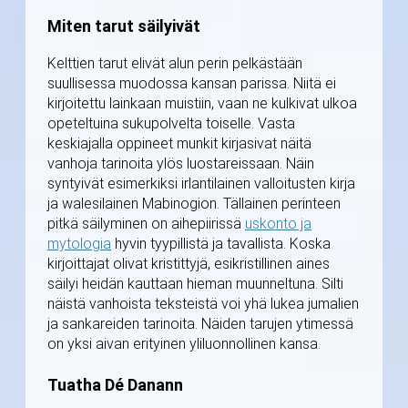
Miten tarut säilyivät
Kelttien tarut elivät alun perin pelkästään
suullisessa muodossa kansan parissa. Niitä ei
kirjoitettu lainkaan muistiin, vaan ne kulkivat ulkoa
opeteltuina sukupolvelta toiselle. Vasta
keskiajalla oppineet munkit kirjasivat näitä
vanhoja tarinoita ylös luostareissaan. Näin
syntyivät esimerkiksi irlantilainen valloitusten kirja
ja walesilainen Mabinogion. Tällainen perinteen
pitkä säilyminen on aihepiirissä
uskonto ja
mytologia
hyvin tyypillistä ja tavallista. Koska
kirjoittajat olivat kristittyjä, esikristillinen aines
säilyi heidän kauttaan hieman muunneltuna. Silti
näistä vanhoista teksteistä voi yhä lukea jumalien
ja sankareiden tarinoita. Näiden tarujen ytimessä
on yksi aivan erityinen yliluonnollinen kansa.
Tuatha Dé Danann