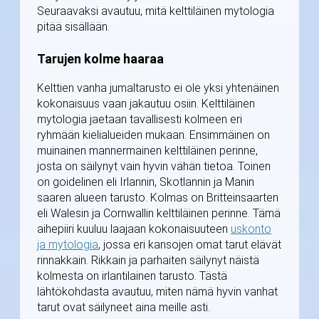
Seuraavaksi avautuu, mitä kelttiläinen mytologia
pitää sisällään.
Tarujen kolme haaraa
Kelttien vanha jumaltarusto ei ole yksi yhtenäinen
kokonaisuus vaan jakautuu osiin. Kelttiläinen
mytologia jaetaan tavallisesti kolmeen eri
ryhmään kielialueiden mukaan. Ensimmäinen on
muinainen mannermainen kelttiläinen perinne,
josta on säilynyt vain hyvin vähän tietoa. Toinen
on goidelinen eli Irlannin, Skotlannin ja Manin
saaren alueen tarusto. Kolmas on Britteinsaarten
eli Walesin ja Cornwallin kelttiläinen perinne. Tämä
aihepiiri kuuluu laajaan kokonaisuuteen
uskonto
ja mytologia
, jossa eri kansojen omat tarut elävät
rinnakkain. Rikkain ja parhaiten säilynyt näistä
kolmesta on irlantilainen tarusto. Tästä
lähtökohdasta avautuu, miten nämä hyvin vanhat
tarut ovat säilyneet aina meille asti.