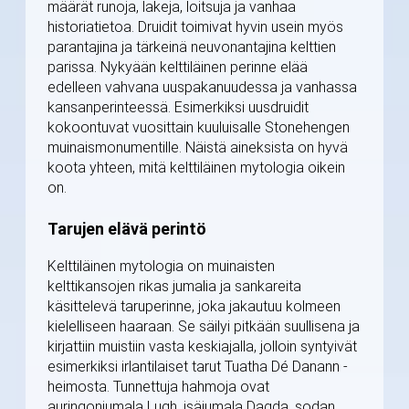
määrät runoja, lakeja, loitsuja ja vanhaa
historiatietoa. Druidit toimivat hyvin usein myös
parantajina ja tärkeinä neuvonantajina kelttien
parissa. Nykyään kelttiläinen perinne elää
edelleen vahvana uuspakanuudessa ja vanhassa
kansanperinteessä. Esimerkiksi uusdruidit
kokoontuvat vuosittain kuuluisalle Stonehengen
muinaismonumentille. Näistä aineksista on hyvä
koota yhteen, mitä kelttiläinen mytologia oikein
on.
Tarujen elävä perintö
Kelttiläinen mytologia on muinaisten
kelttikansojen rikas jumalia ja sankareita
käsittelevä taruperinne, joka jakautuu kolmeen
kielelliseen haaraan. Se säilyi pitkään suullisena ja
kirjattiin muistiin vasta keskiajalla, jolloin syntyivät
esimerkiksi irlantilaiset tarut Tuatha Dé Danann -
heimosta. Tunnettuja hahmoja ovat
auringonjumala Lugh, isäjumala Dagda, sodan