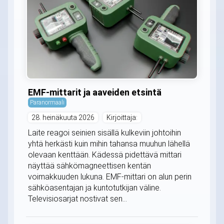
EMF-mittarit ja aaveiden etsintä
Paranormaali
28. heinäkuuta 2026
Kirjoittaja:
Laite reagoi seinien sisällä kulkeviin johtoihin
yhtä herkästi kuin mihin tahansa muuhun lähellä
olevaan kenttään. Kädessä pidettävä mittari
näyttää sähkömagneettisen kentän
voimakkuuden lukuna. EMF-mittari on alun perin
sähköasentajan ja kuntotutkijan väline.
Televisiosarjat nostivat sen...