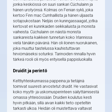
jonka keskiössä on suuri sankari Cúchulainn ja
hänen urotyönsä. Kolmas on Fenian sykli, joka
kertoo Finn mac Cumhaillista ja hänen uljaasta
sotajoukostaan. Neljäs on kuningassaagat, jotka
kertovat eri kuninkaiden seikkailuista ja monista
vaiheista. Cúchulainn on näistä monista
sankareista kaikkein tunnetuin koko Irlannissa
vielä tänäkin päivänä. Hän oli iloinen nuorukainen,
joka muuttui taistelussa kauhistuttavan
hirviömäiseksi soturiksi. Tarinoiden rinnalla hyvin
tärkeä rooli oli myös erityisellä pappisluokalla.
Druidit ja perintö
Kelttiyhteiskunnassa pappeina ja tietäjinä
toimivat suuresti arvostetut druidit. He vastasivat
koko myytti- ja uskomusperinteen säilyttämisestä
omassa yhteisössään. Druidien koulutus kesti
hyvin pitkään, sillä aivan kaikki tieto opeteltiin
tarkasti ulkoa. Heidän oli muistettava valtavat