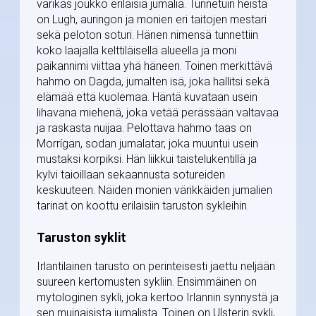
värikäs joukko erilaisia jumalia. Tunnetuin heistä
on Lugh, auringon ja monien eri taitojen mestari
sekä peloton soturi. Hänen nimensä tunnettiin
koko laajalla kelttiläisellä alueella ja moni
paikannimi viittaa yhä häneen. Toinen merkittävä
hahmo on Dagda, jumalten isä, joka hallitsi sekä
elämää että kuolemaa. Häntä kuvataan usein
lihavana miehenä, joka vetää perässään valtavaa
ja raskasta nuijaa. Pelottava hahmo taas on
Morrígan, sodan jumalatar, joka muuntui usein
mustaksi korpiksi. Hän liikkui taistelukentillä ja
kylvi taioillaan sekaannusta sotureiden
keskuuteen. Näiden monien värikkäiden jumalien
tarinat on koottu erilaisiin taruston sykleihin.
Taruston syklit
Irlantilainen tarusto on perinteisesti jaettu neljään
suureen kertomusten sykliin. Ensimmäinen on
mytologinen sykli, joka kertoo Irlannin synnystä ja
sen muinaisista jumalista. Toinen on Ulsterin sykli,