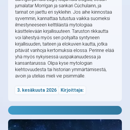
jumalatar Morrígan ja sankari Cúchulainn, ja
tarinat on jaettu eri sykleihin. Jos aihe kiinnostaa
syvemmin, kannattaa tutustua vaikka suomeksi
ilmestyneeseen kelttiläistä mytologiaa
käsittelevään kirjallisuuteen. Taruston rikkautta
voi lähestyä myös sen pohjalta syntyneen
kirjallisuuden, taiteen ja elokuvien kautta, jotka
pitävät vanhoja kertomuksia elossa. Perinne elää
yhä myös nykyisessä uuspakanuudessa ja
kansantaruissa. Olipa kyse mytologian
kiehtovuudesta tai historian ymmärtämisestä,
avoin ja utelias mieli vie pisimmälle.
3. kesäkuuta 2026
Kirjoittaja: