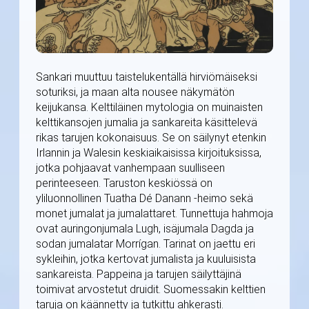
Sankari muuttuu taistelukentällä hirviömäiseksi
soturiksi, ja maan alta nousee näkymätön
keijukansa. Kelttiläinen mytologia on muinaisten
kelttikansojen jumalia ja sankareita käsittelevä
rikas tarujen kokonaisuus. Se on säilynyt etenkin
Irlannin ja Walesin keskiaikaisissa kirjoituksissa,
jotka pohjaavat vanhempaan suulliseen
perinteeseen. Taruston keskiössä on
yliluonnollinen Tuatha Dé Danann -heimo sekä
monet jumalat ja jumalattaret. Tunnettuja hahmoja
ovat auringonjumala Lugh, isäjumala Dagda ja
sodan jumalatar Morrígan. Tarinat on jaettu eri
sykleihin, jotka kertovat jumalista ja kuuluisista
sankareista. Pappeina ja tarujen säilyttäjinä
toimivat arvostetut druidit. Suomessakin kelttien
taruja on käännetty ja tutkittu ahkerasti.