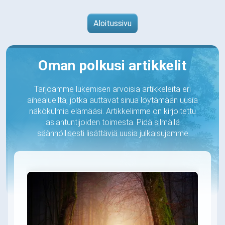
Aloitussivu
Oman polkusi artikkelit
Tarjoamme lukemisen arvoisia artikkeleita eri
aihealueilta, jotka auttavat sinua löytämään uusia
näkökulmia elämääsi. Artikkelimme on kirjoitettu
asiantuntijoiden toimesta. Pidä silmällä
säännöllisesti lisättäviä uusia julkaisujamme