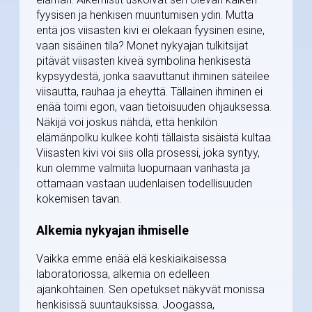
fyysisen ja henkisen muuntumisen ydin. Mutta
entä jos viisasten kivi ei olekaan fyysinen esine,
vaan sisäinen tila? Monet nykyajan tulkitsijat
pitävät viisasten kiveä symbolina henkisestä
kypsyydestä, jonka saavuttanut ihminen säteilee
viisautta, rauhaa ja eheyttä. Tällainen ihminen ei
enää toimi egon, vaan tietoisuuden ohjauksessa.
Näkijä voi joskus nähdä, että henkilön
elämänpolku kulkee kohti tällaista sisäistä kultaa.
Viisasten kivi voi siis olla prosessi, joka syntyy,
kun olemme valmiita luopumaan vanhasta ja
ottamaan vastaan uudenlaisen todellisuuden
kokemisen tavan.
Alkemia nykyajan ihmiselle
Vaikka emme enää elä keskiaikaisessa
laboratoriossa, alkemia on edelleen
ajankohtainen. Sen opetukset näkyvät monissa
henkisissä suuntauksissa. Joogassa,