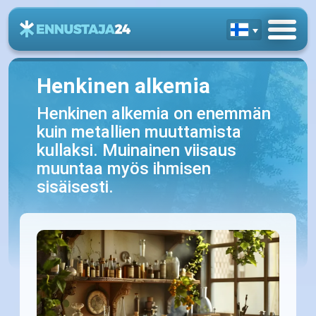
Henkinen alkemia
Henkinen alkemia on enemmän
kuin metallien muuttamista
kullaksi. Muinainen viisaus
muuntaa myös ihmisen
sisäisesti.