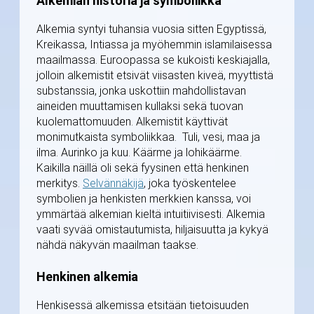
Alkemian historia ja symboliikka
Alkemia syntyi tuhansia vuosia sitten Egyptissä,
Kreikassa, Intiassa ja myöhemmin islamilaisessa
maailmassa. Euroopassa se kukoisti keskiajalla,
jolloin alkemistit etsivät viisasten kiveä, myyttistä
substanssia, jonka uskottiin mahdollistavan
aineiden muuttamisen kullaksi sekä tuovan
kuolemattomuuden. Alkemistit käyttivät
monimutkaista symboliikkaa. Tuli, vesi, maa ja
ilma. Aurinko ja kuu. Käärme ja lohikäärme.
Kaikilla näillä oli sekä fyysinen että henkinen
merkitys.
Selvännäkijä
, joka työskentelee
symbolien ja henkisten merkkien kanssa, voi
ymmärtää alkemian kieltä intuitiivisesti. Alkemia
vaati syvää omistautumista, hiljaisuutta ja kykyä
nähdä näkyvän maailman taakse.
Henkinen alkemia
Henkisessä alkemissa etsitään tietoisuuden