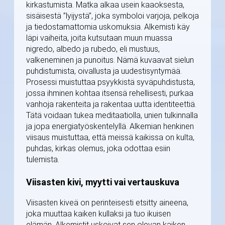
kirkastumista. Matka alkaa usein kaaoksesta,
sisäisestä ”lyijystä”, joka symboloi varjoja, pelkoja
ja tiedostamattomia uskomuksia. Alkemisti käy
läpi vaiheita, joita kutsutaan muun muassa
nigredo, albedo ja rubedo, eli mustuus,
valkeneminen ja punoitus. Nämä kuvaavat sielun
puhdistumista, oivallusta ja uudestisyntymää.
Prosessi muistuttaa psyykkistä syväpuhdistusta,
jossa ihminen kohtaa itsensä rehellisesti, purkaa
vanhoja rakenteita ja rakentaa uutta identiteettiä.
Tätä voidaan tukea meditaatiolla, unien tulkinnalla
ja jopa energiatyöskentelyllä. Alkemian henkinen
viisaus muistuttaa, että meissä kaikissa on kulta,
puhdas, kirkas olemus, joka odottaa esiin
tulemista.
Viisasten kivi, myytti vai vertauskuva
Viisasten kiveä on perinteisesti etsitty aineena,
joka muuttaa kaiken kullaksi ja tuo ikuisen
elämän. Alkemistit uskoivat sen olevan kaiken