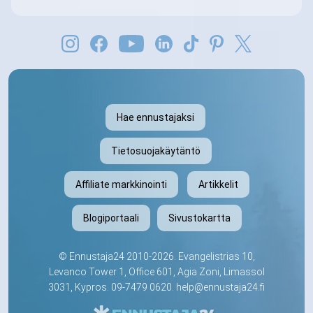
Hae ennustajaksi
Tietosuojakäytäntö
Affiliate markkinointi
Artikkelit
Blogiportaali
Sivustokartta
©
Ennustaja24
2010-2026. Evangelistrias 10,
Levanco Tower 1, Office 601, Agia Zoni, Limassol
3031, Kypros.
09-7479 0620
.
help@ennustaja24.fi