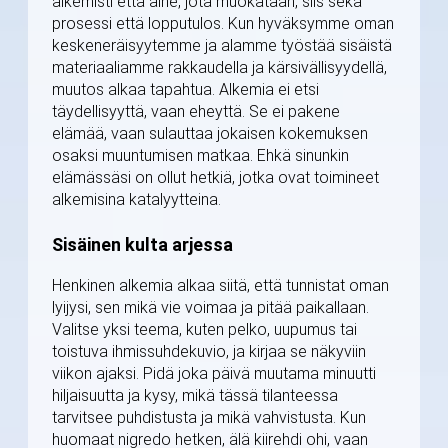
alkemisti että aine, jota muokataan, siis sekä
prosessi että lopputulos. Kun hyväksymme oman
keskeneräisyytemme ja alamme työstää sisäistä
materiaaliamme rakkaudella ja kärsivällisyydellä,
muutos alkaa tapahtua. Alkemia ei etsi
täydellisyyttä, vaan eheyttä. Se ei pakene
elämää, vaan sulauttaa jokaisen kokemuksen
osaksi muuntumisen matkaa. Ehkä sinunkin
elämässäsi on ollut hetkiä, jotka ovat toimineet
alkemisina katalyytteina.
Sisäinen kulta arjessa
Henkinen alkemia alkaa siitä, että tunnistat oman
lyijysi, sen mikä vie voimaa ja pitää paikallaan.
Valitse yksi teema, kuten pelko, uupumus tai
toistuva ihmissuhdekuvio, ja kirjaa se näkyviin
viikon ajaksi. Pidä joka päivä muutama minuutti
hiljaisuutta ja kysy, mikä tässä tilanteessa
tarvitsee puhdistusta ja mikä vahvistusta. Kun
huomaat nigredo hetken, älä kiirehdi ohi, vaan