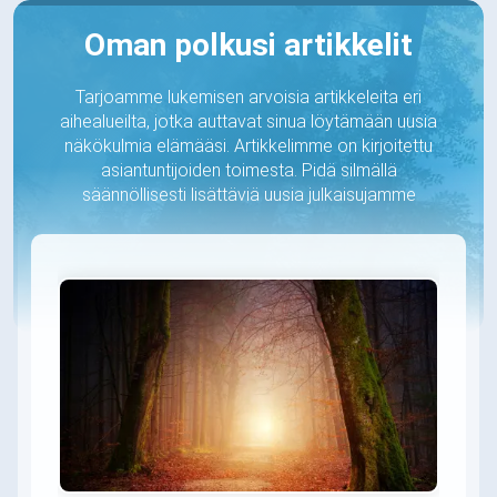
Oman polkusi artikkelit
Tarjoamme lukemisen arvoisia artikkeleita eri
aihealueilta, jotka auttavat sinua löytämään uusia
näkökulmia elämääsi. Artikkelimme on kirjoitettu
asiantuntijoiden toimesta. Pidä silmällä
säännöllisesti lisättäviä uusia julkaisujamme