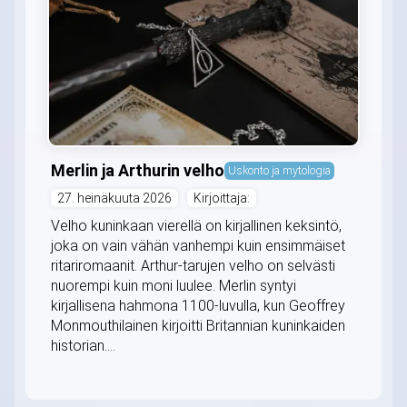
Merlin ja Arthurin velho
Uskonto ja mytologia
27. heinäkuuta 2026
Kirjoittaja:
Velho kuninkaan vierellä on kirjallinen keksintö,
joka on vain vähän vanhempi kuin ensimmäiset
ritariromaanit. Arthur-tarujen velho on selvästi
nuorempi kuin moni luulee. Merlin syntyi
kirjallisena hahmona 1100-luvulla, kun Geoffrey
Monmouthilainen kirjoitti Britannian kuninkaiden
historian....