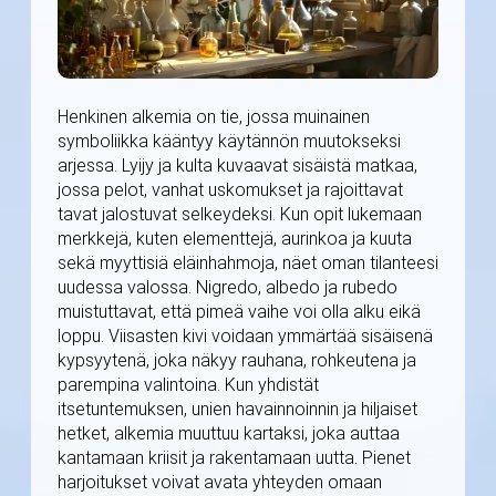
Henkinen alkemia on tie, jossa muinainen
symboliikka kääntyy käytännön muutokseksi
arjessa. Lyijy ja kulta kuvaavat sisäistä matkaa,
jossa pelot, vanhat uskomukset ja rajoittavat
tavat jalostuvat selkeydeksi. Kun opit lukemaan
merkkejä, kuten elementtejä, aurinkoa ja kuuta
sekä myyttisiä eläinhahmoja, näet oman tilanteesi
uudessa valossa. Nigredo, albedo ja rubedo
muistuttavat, että pimeä vaihe voi olla alku eikä
loppu. Viisasten kivi voidaan ymmärtää sisäisenä
kypsyytenä, joka näkyy rauhana, rohkeutena ja
parempina valintoina. Kun yhdistät
itsetuntemuksen, unien havainnoinnin ja hiljaiset
hetket, alkemia muuttuu kartaksi, joka auttaa
kantamaan kriisit ja rakentamaan uutta. Pienet
harjoitukset voivat avata yhteyden omaan