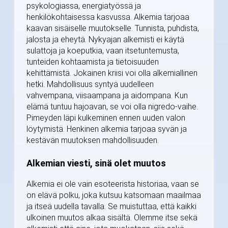
psykologiassa, energiatyössä ja
henkilökohtaisessa kasvussa. Alkemia tarjoaa
kaavan sisäiselle muutokselle. Tunnista, puhdista,
jalosta ja eheytä. Nykyajan alkemisti ei käytä
sulattoja ja koeputkia, vaan itsetuntemusta,
tunteiden kohtaamista ja tietoisuuden
kehittämistä. Jokainen kriisi voi olla alkemiallinen
hetki. Mahdollisuus syntyä uudelleen
vahvempana, viisaampana ja aidompana. Kun
elämä tuntuu hajoavan, se voi olla nigredo-vaihe.
Pimeyden läpi kulkeminen ennen uuden valon
löytymistä. Henkinen alkemia tarjoaa syvän ja
kestävän muutoksen mahdollisuuden.
Alkemian viesti, sinä olet muutos
Alkemia ei ole vain esoteerista historiaa, vaan se
on elävä polku, joka kutsuu katsomaan maailmaa
ja itseä uudella tavalla. Se muistuttaa, että kaikki
ulkoinen muutos alkaa sisältä. Olemme itse sekä