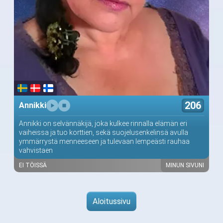
206
Annikki
Annikki on selvännäkijä, joka kulkee rinnalla elämän eri
vaiheissa ja tuo korttien, sekä suojelusenkelinsä avulla
ymmärrystä menneeseen ja tulevaan lempeästi rauhaa
vahvistaen
EI TÖISSÄ
MINUN SIVUNI
Aloitussivu