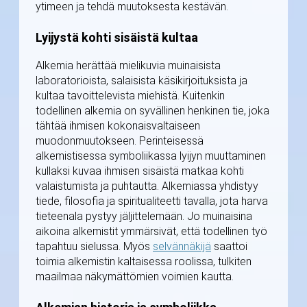
ytimeen ja tehdä muutoksesta kestävän.
Lyijystä kohti sisäistä kultaa
Alkemia herättää mielikuvia muinaisista
laboratorioista, salaisista käsikirjoituksista ja
kultaa tavoittelevista miehistä. Kuitenkin
todellinen alkemia on syvällinen henkinen tie, joka
tähtää ihmisen kokonaisvaltaiseen
muodonmuutokseen. Perinteisessä
alkemistisessa symboliikassa lyijyn muuttaminen
kullaksi kuvaa ihmisen sisäistä matkaa kohti
valaistumista ja puhtautta. Alkemiassa yhdistyy
tiede, filosofia ja spiritualiteetti tavalla, jota harva
tieteenala pystyy jäljittelemään. Jo muinaisina
aikoina alkemistit ymmärsivät, että todellinen työ
tapahtuu sielussa. Myös
selvännäkijä
saattoi
toimia alkemistin kaltaisessa roolissa, tulkiten
maailmaa näkymättömien voimien kautta.