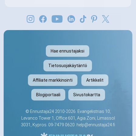
Hae ennustajaksi
Tietosuojakäytäntö
Affiliate markkinointi
Artikkelit
Blogiportaali
Sivustokartta
©
Ennustaja24
2010-2026. Evangelistrias 10,
Levanco Tower 1, Office 601, Agia Zoni, Limassol
3031, Kypros.
09-7479 0620
.
help@ennustaja24.fi