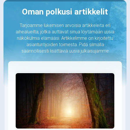
Oman polkusi artikkelit
Tarjoamme lukemisen arvoisia artikkeleita eri
aihealueilta, jotka auttavat sinua löytämään uusia
näkökulmia elämääsi. Artikkelimme on kirjoitettu
asiantuntijoiden toimesta. Pidä silmällä
säännöllisesti lisättäviä uusia julkaisujamme