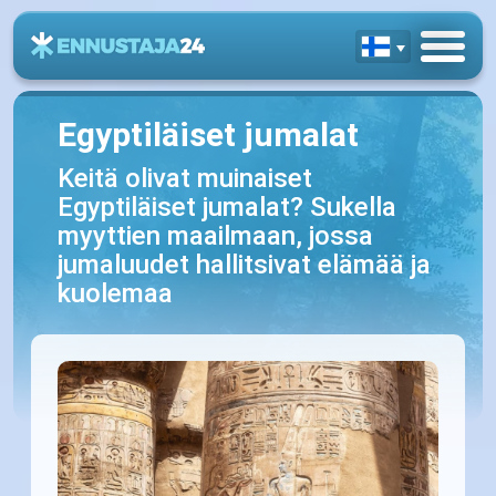
Egyptiläiset jumalat
Keitä olivat muinaiset
Egyptiläiset jumalat? Sukella
myyttien maailmaan, jossa
jumaluudet hallitsivat elämää ja
kuolemaa