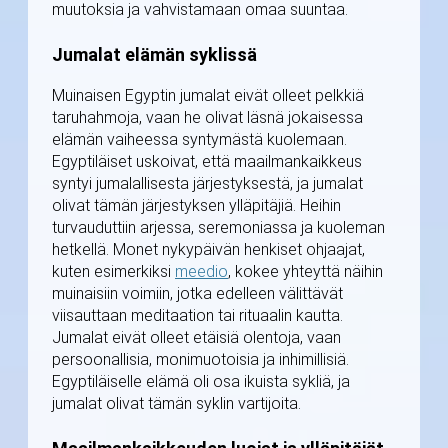
muutoksia ja vahvistamaan omaa suuntaa.
Jumalat elämän syklissä
Muinaisen Egyptin jumalat eivät olleet pelkkiä
taruhahmoja, vaan he olivat läsnä jokaisessa
elämän vaiheessa syntymästä kuolemaan.
Egyptiläiset uskoivat, että maailmankaikkeus
syntyi jumalallisesta järjestyksestä, ja jumalat
olivat tämän järjestyksen ylläpitäjiä. Heihin
turvauduttiin arjessa, seremoniassa ja kuoleman
hetkellä. Monet nykypäivän henkiset ohjaajat,
kuten esimerkiksi
meedio
, kokee yhteyttä näihin
muinaisiin voimiin, jotka edelleen välittävät
viisauttaan meditaation tai rituaalin kautta.
Jumalat eivät olleet etäisiä olentoja, vaan
persoonallisia, monimuotoisia ja inhimillisiä.
Egyptiläiselle elämä oli osa ikuista sykliä, ja
jumalat olivat tämän syklin vartijoita.