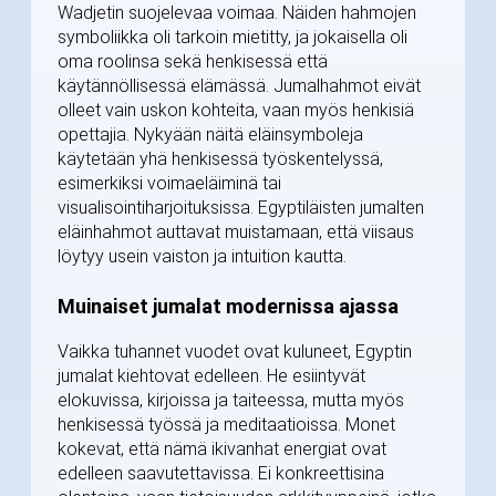
Wadjetin suojelevaa voimaa. Näiden hahmojen
symboliikka oli tarkoin mietitty, ja jokaisella oli
oma roolinsa sekä henkisessä että
käytännöllisessä elämässä. Jumalhahmot eivät
olleet vain uskon kohteita, vaan myös henkisiä
opettajia. Nykyään näitä eläinsymboleja
käytetään yhä henkisessä työskentelyssä,
esimerkiksi voimaeläiminä tai
visualisointiharjoituksissa. Egyptiläisten jumalten
eläinhahmot auttavat muistamaan, että viisaus
löytyy usein vaiston ja intuition kautta.
Muinaiset jumalat modernissa ajassa
Vaikka tuhannet vuodet ovat kuluneet, Egyptin
jumalat kiehtovat edelleen. He esiintyvät
elokuvissa, kirjoissa ja taiteessa, mutta myös
henkisessä työssä ja meditaatioissa. Monet
kokevat, että nämä ikivanhat energiat ovat
edelleen saavutettavissa. Ei konkreettisina