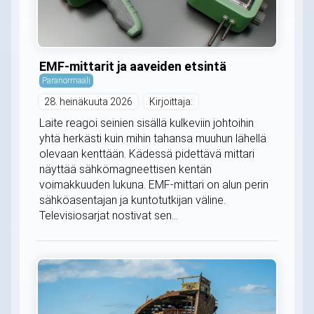
EMF-mittarit ja aaveiden etsintä
Paranormaali
28. heinäkuuta 2026
Kirjoittaja:
Laite reagoi seinien sisällä kulkeviin johtoihin
yhtä herkästi kuin mihin tahansa muuhun lähellä
olevaan kenttään. Kädessä pidettävä mittari
näyttää sähkömagneettisen kentän
voimakkuuden lukuna. EMF-mittari on alun perin
sähköasentajan ja kuntotutkijan väline.
Televisiosarjat nostivat sen...