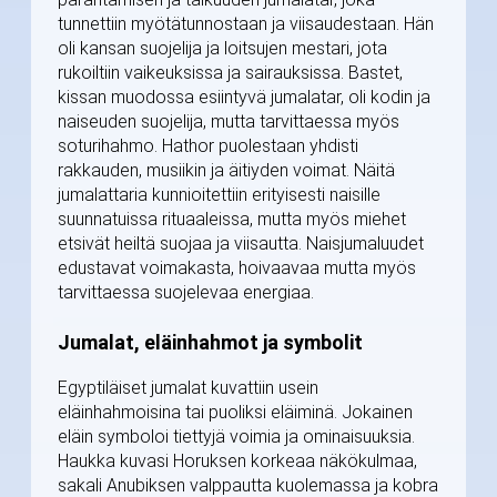
tunnettiin myötätunnostaan ja viisaudestaan. Hän
oli kansan suojelija ja loitsujen mestari, jota
rukoiltiin vaikeuksissa ja sairauksissa. Bastet,
kissan muodossa esiintyvä jumalatar, oli kodin ja
naiseuden suojelija, mutta tarvittaessa myös
soturihahmo. Hathor puolestaan yhdisti
rakkauden, musiikin ja äitiyden voimat. Näitä
jumalattaria kunnioitettiin erityisesti naisille
suunnatuissa rituaaleissa, mutta myös miehet
etsivät heiltä suojaa ja viisautta. Naisjumaluudet
edustavat voimakasta, hoivaavaa mutta myös
tarvittaessa suojelevaa energiaa.
Jumalat, eläinhahmot ja symbolit
Egyptiläiset jumalat kuvattiin usein
eläinhahmoisina tai puoliksi eläiminä. Jokainen
eläin symboloi tiettyjä voimia ja ominaisuuksia.
Haukka kuvasi Horuksen korkeaa näkökulmaa,
sakali Anubiksen valppautta kuolemassa ja kobra