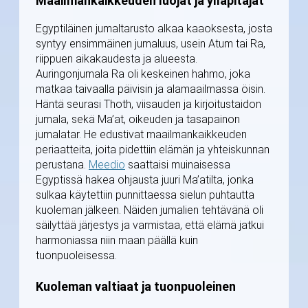
Maailmankaikkeuden luojat ja ylläpitäjät
Egyptiläinen jumaltarusto alkaa kaaoksesta, josta
syntyy ensimmäinen jumaluus, usein Atum tai Ra,
riippuen aikakaudesta ja alueesta.
Auringonjumala Ra oli keskeinen hahmo, joka
matkaa taivaalla päivisin ja alamaailmassa öisin.
Häntä seurasi Thoth, viisauden ja kirjoitustaidon
jumala, sekä Ma’at, oikeuden ja tasapainon
jumalatar. He edustivat maailmankaikkeuden
periaatteita, joita pidettiin elämän ja yhteiskunnan
perustana.
Meedio
saattaisi muinaisessa
Egyptissä hakea ohjausta juuri Ma’atilta, jonka
sulkaa käytettiin punnittaessa sielun puhtautta
kuoleman jälkeen. Näiden jumalien tehtävänä oli
säilyttää järjestys ja varmistaa, että elämä jatkui
harmoniassa niin maan päällä kuin
tuonpuoleisessa.
Kuoleman valtiaat ja tuonpuoleinen