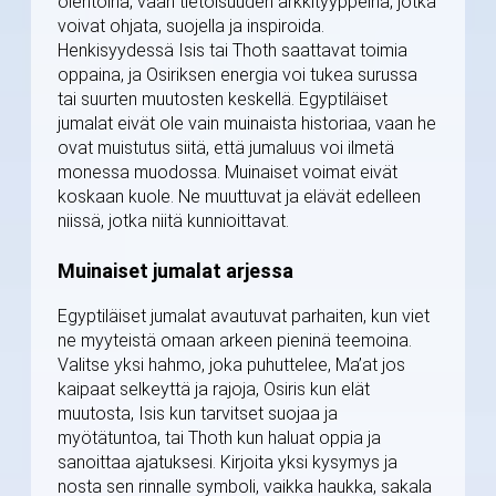
olentoina, vaan tietoisuuden arkkityyppeinä, jotka
voivat ohjata, suojella ja inspiroida.
Henkisyydessä Isis tai Thoth saattavat toimia
oppaina, ja Osiriksen energia voi tukea surussa
tai suurten muutosten keskellä. Egyptiläiset
jumalat eivät ole vain muinaista historiaa, vaan he
ovat muistutus siitä, että jumaluus voi ilmetä
monessa muodossa. Muinaiset voimat eivät
koskaan kuole. Ne muuttuvat ja elävät edelleen
niissä, jotka niitä kunnioittavat.
Muinaiset jumalat arjessa
Egyptiläiset jumalat avautuvat parhaiten, kun viet
ne myyteistä omaan arkeen pieninä teemoina.
Valitse yksi hahmo, joka puhuttelee, Ma’at jos
kaipaat selkeyttä ja rajoja, Osiris kun elät
muutosta, Isis kun tarvitset suojaa ja
myötätuntoa, tai Thoth kun haluat oppia ja
sanoittaa ajatuksesi. Kirjoita yksi kysymys ja
nosta sen rinnalle symboli, vaikka haukka, sakala