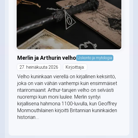
Merlin ja Arthurin velho
Uskonto ja mytologia
27. heinäkuuta 2026
Kirjoittaja:
Velho kuninkaan vierellä on kirjallinen keksintö,
joka on vain vähän vanhempi kuin ensimmäiset
ritariromaanit. Arthur-tarujen velho on selvästi
nuorempi kuin moni luulee. Merlin syntyi
kirjallisena hahmona 1100-luvulla, kun Geoffrey
Monmouthilainen kirjoitti Britannian kuninkaiden
historian....