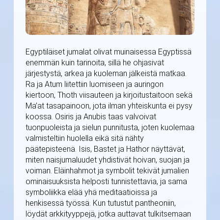
Egyptiläiset jumalat olivat muinaisessa Egyptissä
enemmän kuin tarinoita, sillä he ohjasivat
järjestystä, arkea ja kuoleman jälkeistä matkaa.
Ra ja Atum liitettiin luomiseen ja auringon
kiertoon, Thoth viisauteen ja kirjoitustaitoon sekä
Ma’at tasapainoon, jota ilman yhteiskunta ei pysy
koossa. Osiris ja Anubis taas valvoivat
tuonpuoleista ja sielun punnitusta, joten kuolemaa
valmisteltiin huolella eikä sitä nähty
päätepisteenä. Isis, Bastet ja Hathor näyttävät,
miten naisjumaluudet yhdistivät hoivan, suojan ja
voiman. Eläinhahmot ja symbolit tekivät jumalien
ominaisuuksista helposti tunnistettavia, ja sama
symboliikka elää yhä meditaatioissa ja
henkisessä työssä. Kun tutustut pantheoniin,
löydät arkkityyppejä, jotka auttavat tulkitsemaan