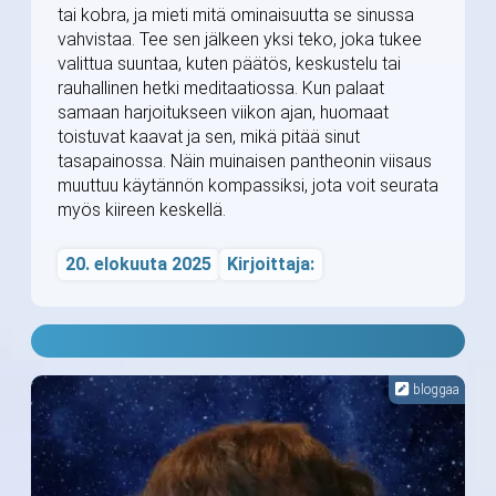
tai kobra, ja mieti mitä ominaisuutta se sinussa
vahvistaa. Tee sen jälkeen yksi teko, joka tukee
valittua suuntaa, kuten päätös, keskustelu tai
rauhallinen hetki meditaatiossa. Kun palaat
samaan harjoitukseen viikon ajan, huomaat
toistuvat kaavat ja sen, mikä pitää sinut
tasapainossa. Näin muinaisen pantheonin viisaus
muuttuu käytännön kompassiksi, jota voit seurata
myös kiireen keskellä.
20. elokuuta 2025
Kirjoittaja:
bloggaa