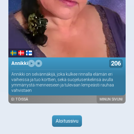
206
Annikki
Annikki on selvännäkijä, joka kulkee rinnalla elämän eri
vaiheissa ja tuo korttien, sekä suojelusenkelinsä avulla
ymmärrystä menneeseen ja tulevaan lempeästi rauhaa
vahvistaen
EI TÖISSÄ
MINUN SIVUNI
Aloitussivu