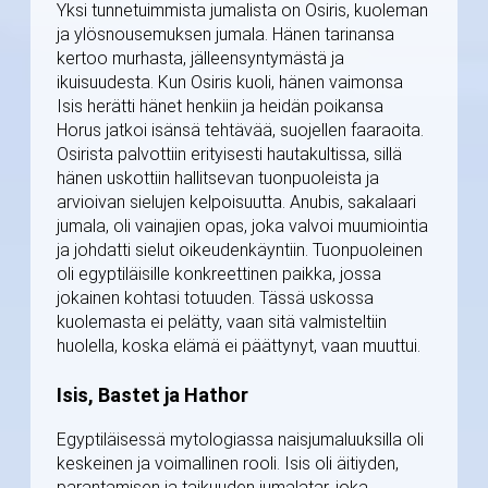
Yksi tunnetuimmista jumalista on Osiris, kuoleman
ja ylösnousemuksen jumala. Hänen tarinansa
kertoo murhasta, jälleensyntymästä ja
ikuisuudesta. Kun Osiris kuoli, hänen vaimonsa
Isis herätti hänet henkiin ja heidän poikansa
Horus jatkoi isänsä tehtävää, suojellen faaraoita.
Osirista palvottiin erityisesti hautakultissa, sillä
hänen uskottiin hallitsevan tuonpuoleista ja
arvioivan sielujen kelpoisuutta. Anubis, sakalaari
jumala, oli vainajien opas, joka valvoi muumiointia
ja johdatti sielut oikeudenkäyntiin. Tuonpuoleinen
oli egyptiläisille konkreettinen paikka, jossa
jokainen kohtasi totuuden. Tässä uskossa
kuolemasta ei pelätty, vaan sitä valmisteltiin
huolella, koska elämä ei päättynyt, vaan muuttui.
Isis, Bastet ja Hathor
Egyptiläisessä mytologiassa naisjumaluuksilla oli
keskeinen ja voimallinen rooli. Isis oli äitiyden,
parantamisen ja taikuuden jumalatar, joka