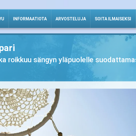
VU
INFORMAATIOTA
ARVOSTELUJA
SOITA ILMAISEKSI
pari
joka roikkuu sängyn yläpuolelle suodattam