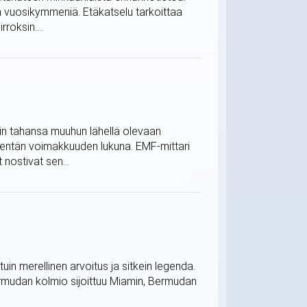
in vuosikymmeniä. Etäkatselu tarkoittaa
roksin....
mihin tahansa muuhun lähellä olevaan
kentän voimakkuuden lukuna. EMF-mittari
 nostivat sen...
n merellinen arvoitus ja sitkein legenda.
. Bermudan kolmio sijoittuu Miamin, Bermudan