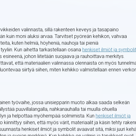
rvikkeiden valinnasta, sillä rakenteen keveys ja tasapaino
n kuin moni aluksi arvaa. Tarvitset pyöreän kehikon, vahvaa
eita, kuten helmiä, höyheniä, nauhoja tai pieniä
yyliin. Kun aihetta tarkastellaan osana
henkiset ilmiöt ja symboli
 esineenä, johon liitetään suojaava ja rauhoittava merkitys.
tuttavat, että materiaalien valinnassa olennaista on myös tunnelma
luontevaa siirtyä siihen, miten kehikko valmistellaan ennen verko
ainen työvaihe, jossa unisiepparin muoto alkaa saada selkeän
llystää puuvillalangalla, nahkanauhalla tai muulla ohuella
tellyn ja helpottaa myöhempää solmimista. Kun
henkiset ilmiöt ja
kiinnittyy siihen, että myös värit, materiaalit ja käsin tehty rake
unnasta henkiset ilmiöt ja symbolit avaavat sitä, miksi juuri keh
en ja suojan merkkinä. Kun kehikko on valmis ja tarvikkeet ovat