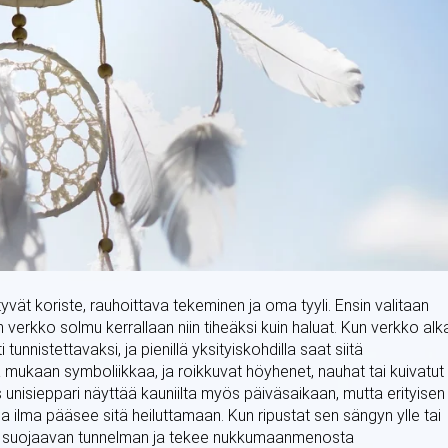
yvät koriste, rauhoittava tekeminen ja oma tyyli. Ensin valitaan
 verkko solmu kerrallaan niin tiheäksi kuin haluat. Kun verkko alk
nistettavaksi, ja pienillä yksityiskohdilla saat siitä
a mukaan symboliikkaa, ja roikkuvat höyhenet, nauhat tai kuivatut
is unisieppari näyttää kauniilta myös päiväsaikaan, mutta erityisen
ja ilma pääsee sitä heiluttamaan. Kun ripustat sen sängyn ylle tai
, suojaavan tunnelman ja tekee nukkumaanmenosta