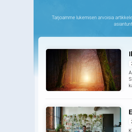
Tarjoamme lukemisen arvoisia artikkelei
asiantunt
I
A
S
k
E
K