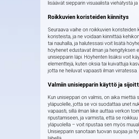
lisäävät siepparin visuaalista viehätystä j
Roikkuvien koristeiden kiinnitys
Seuraava vaihe on roikkuvien koristeiden k
koristeista, ja ne voidaan kiinnittää kehik
tai nauhalla, ja halutessasi voit lisätä höy
höyhenet edustavat ilman ja hengityksen e
unisiepparin läpi. Höyhenten lisäksi voit kä
elementtejä, kuten oksia tai kuivattuja kasv
jotta ne heiluvat vapaasti ilman virratessa.
Valmiin unisiepparin käyttö ja sijoi
Kun unisieppari on valmis, on aika miettiä s
yläpuolelle, jotta se voi suodattaa unet nu
vapaasti, sillä ilman liike auttaa verkon t
ripustamiseen, ja varmista, että se roikkuu 
yläpuolella – voit ripustaa sen myös muualle
Unisiepparin sanotaan tuovan suojaa ja hy
lähellä.