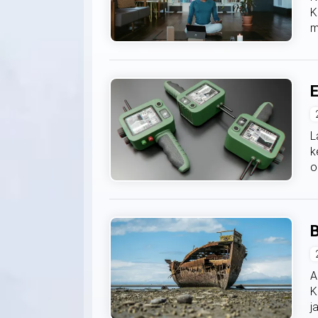
K
m
E
L
k
o
B
A
K
j