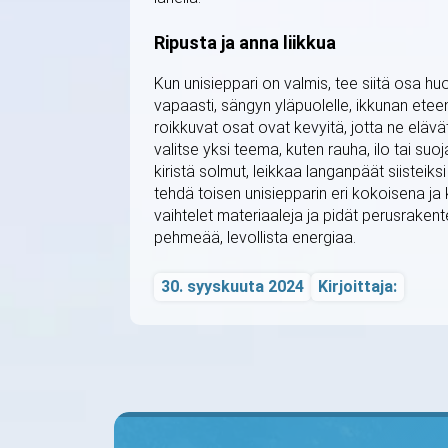
Ripusta ja anna liikkua
Kun unisieppari on valmis, tee siitä osa h
vapaasti, sängyn yläpuolelle, ikkunan eteen 
roikkuvat osat ovat kevyitä, jotta ne eläv
valitse yksi teema, kuten rauha, ilo tai suoja
kiristä solmut, leikkaa langanpäät siisteiks
tehdä toisen unisiepparin eri kokoisena ja k
vaihtelet materiaaleja ja pidät perusrakent
pehmeää, levollista energiaa.
30. syyskuuta 2024
Kirjoittaja: