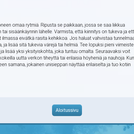
uoneen omaa rytmiä. Ripusta se paikkaan, jossa se saa liikkua
tai sisäänkäynnin lähelle. Varmista, että kiinnitys on tukeva ja et
ät ilmassa eivätkä rasita kehikkoa. Jos haluat vahvistaa tunnelma
, ja lisää sitä tukevia värejä tai helmiä. Tee lopuksi pieni viimeistel
i ja lisää yksi yksityiskohta, joka tuntuu omalta. Seuraavaksi voit
okeilla uutta verkon tiheyttä tai erilaisia höyheniä ja nauhoja. Ku
een samana, jokainen unisieppari näyttää erilaiselta ja tuo kotiin
Aloitussivu