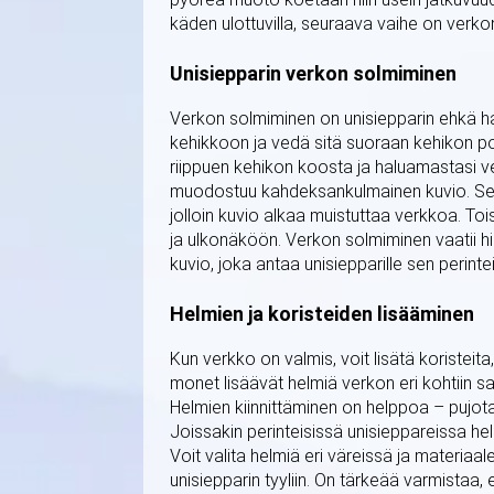
käden ulottuvilla, seuraava vaihe on verko
Unisiepparin verkon solmiminen
Verkon solmiminen on unisiepparin ehkä haa
kehikkoon ja vedä sitä suoraan kehikon poi
riippuen kehikon koosta ja haluamastasi ve
muodostuu kahdeksankulmainen kuvio. Seura
jolloin kuvio alkaa muistuttaa verkkoa. Toi
ja ulkonäköön. Verkon solmiminen vaatii h
kuvio, joka antaa unisiepparille sen perinte
Helmien ja koristeiden lisääminen
Kun verkko on valmis, voit lisätä koristei
monet lisäävät helmiä verkon eri kohtiin s
Helmien kiinnittäminen on helppoa – pujot
Joissakin perinteisissä unisieppareissa he
Voit valita helmiä eri väreissä ja materiaale
unisiepparin tyyliin. On tärkeää varmistaa, 