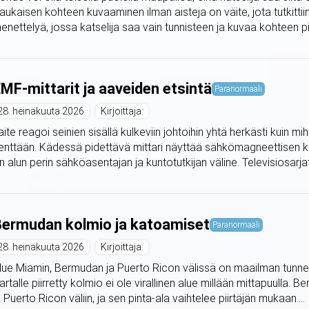
aukaisen kohteen kuvaaminen ilman aisteja on väite, jota tutkitti
enettelyä, jossa katselija saa vain tunnisteen ja kuvaa kohteen piir
MF-mittarit ja aaveiden etsintä
Paranormaali
28. heinäkuuta 2026
Kirjoittaja:
aite reagoi seinien sisällä kulkeviin johtoihin yhtä herkästi kuin 
enttään. Kädessä pidettävä mittari näyttää sähkömagneettisen 
n alun perin sähköasentajan ja kuntotutkijan väline. Televisiosarjat
ermudan kolmio ja katoamiset
Paranormaali
28. heinäkuuta 2026
Kirjoittaja:
lue Miamin, Bermudan ja Puerto Ricon välissä on maailman tunnetui
artalle piirretty kolmio ei ole virallinen alue millään mittapuulla
a Puerto Ricon väliin, ja sen pinta-ala vaihtelee piirtäjän mukaan....