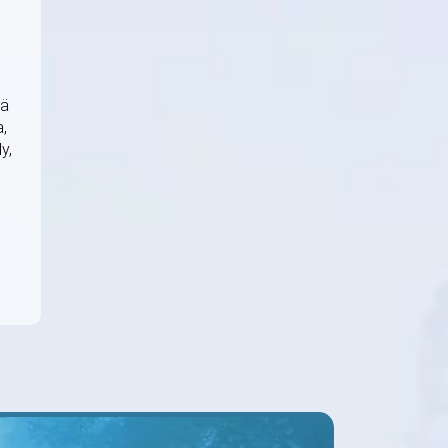
tä
a,
y,
n