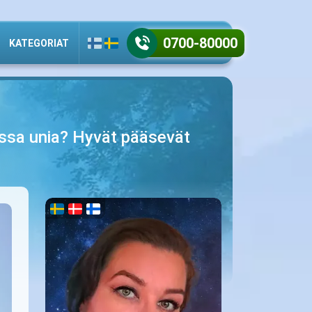
0700-80000
KATEGORIAT
assa unia? Hyvät pääsevät