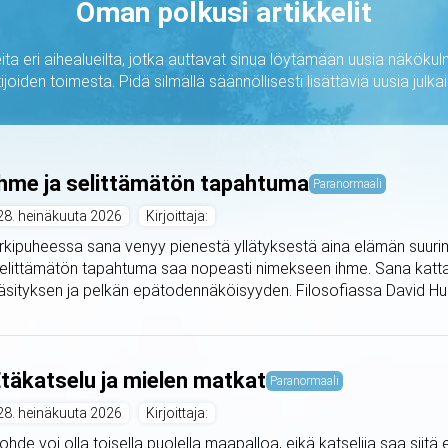
Oman polkusi artikkelit
ta eri aihealueilta, jotka auttavat sinua löytämään uusia näkökulm
ijoiden toimesta. Pidä silmällä säännöllisesti lisättäviä uusia jul
hme ja selittämätön tapahtuma
Paranormaali
28. heinäkuuta 2026
Kirjoittaja:
rkipuheessa sana venyy pienestä yllätyksestä aina elämän suurimp
elittämätön tapahtuma saa nopeasti nimekseen ihme. Sana kattaa
äsityksen ja pelkän epätodennäköisyyden. Filosofiassa David Hu
täkatselu ja mielen matkat
Paranormaali
28. heinäkuuta 2026
Kirjoittaja:
ohde voi olla toisella puolella maapalloa, eikä katselija saa siit