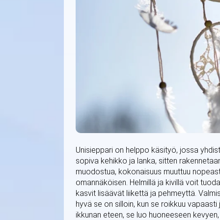
Unisieppari on helppo käsityö, jossa yhdist
sopiva kehikko ja lanka, sitten rakennetaan
muodostua, kokonaisuus muuttuu nopeasti tun
omannäköisen. Helmillä ja kivillä voit tuod
kasvit lisäävät liikettä ja pehmeyttä. Valm
hyvä se on silloin, kun se roikkuu vapaasti 
ikkunan eteen, se luo huoneeseen kevyen