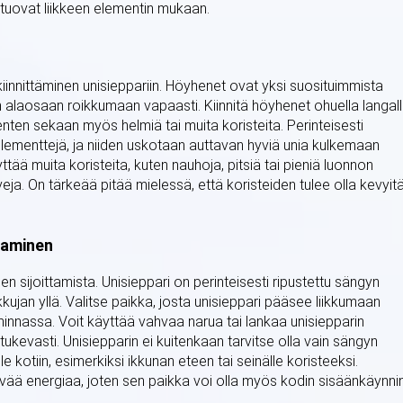
a tuovat liikkeen elementin mukaan.
iinnittäminen unisieppariin. Höyhenet ovat yksi suosituimmista
on alaosaan roikkumaan vapaasti. Kiinnitä höyhenet ohuella langal
henten sekaan myös helmiä tai muita koristeita. Perinteisesti
lementtejä, ja niiden uskotaan auttavan hyviä unia kulkemaan
yttää muita koristeita, kuten nauhoja, pitsiä tai pieniä luonnon
eja. On tärkeää pitää mielessä, että koristeiden tulee olla kevyitä
ttaminen
en sijoittamista. Unisieppari on perinteisesti ripustettu sängyn
kkujan yllä. Valitse paikka, josta unisieppari pääsee liikkumaan
oiminnassa. Voit käyttää vahvaa narua tai lankaa unisiepparin
tukevasti. Unisiepparin ei kuitenkaan tarvitse olla vain sängyn
 kotiin, esimerkiksi ikkunan eteen tai seinälle koristeeksi.
vää energiaa, joten sen paikka voi olla myös kodin sisäänkäynni