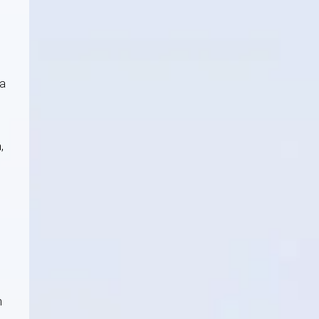
la
,
n