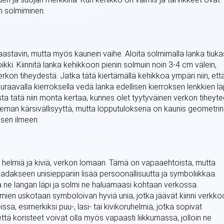
n solmiminen.
stavin, mutta myös kaunein vaihe. Aloita solmimalla lanka tiukas
kki. Kiinnitä lanka kehikkoon pienin solmuin noin 3-4 cm välein,
rkon tiheydestä. Jatka tätä kiertämällä kehikkoa ympäri niin, ett
avalla kierroksella vedä lanka edellisen kierroksen lenkkien läp
sta tätä niin monta kertaa, kunnes olet tyytyväinen verkon tiheyt
ieman kärsivällisyyttä, mutta lopputuloksena on kaunis geometri
isen ilmeen.
ta, helmiä ja kiviä, verkon lomaan. Tämä on vapaaehtoista, mutta
aadakseen unisieppariin lisää persoonallisuutta ja symboliikkaa.
a ne langan läpi ja solmi ne haluamaasi kohtaan verkossa.
lmien uskotaan symboloivan hyviä unia, jotka jäävät kiinni verkko
issa, esimerkiksi puu-, lasi- tai kivikoruhelmiä, jotka sopivat
että koristeet voivat olla myös vapaasti liikkumassa, jolloin ne