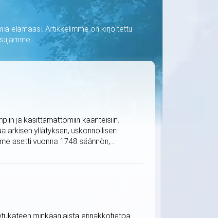
ia elämääsi. Artikkelimme on kirjoitettu
kaisujamme
iin ja käsittämättömiin käänteisiin.
 arkisen yllätyksen, uskonnollisen
me asetti vuonna 1748 säännön,...
ä etukäteen minkäänlaista ennakkotietoa.