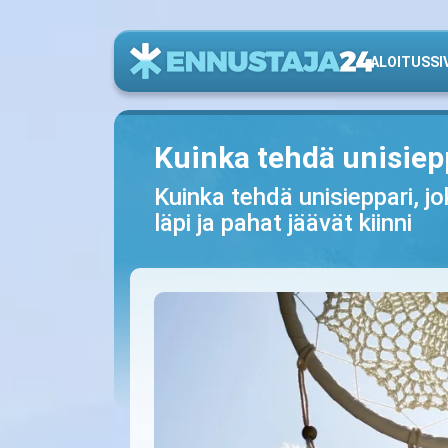
ALOITUSSI
Kuinka tehdä unisiep
Kuinka tehdä unisieppari, 
läpi ja pahat jäävät kiinni