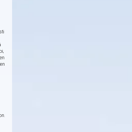
ti
ä
i,
een
nen
on.