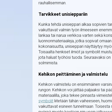
rauhallisemman.
Tarvikkeet unisieppariin
Kuinka tehdä unisieppari alkaa sopivien ta
vaikuttavat valmiin työn ilmeeseen enemmä
lankaa tai narua verkkoa varten sekä korist
luonnonmateriaaleja, jotka sopivat omaan t
kokonaisuutta, unisieppari näyttäytyy myös
Toisaalta henkiset ilmiöt ja symbolit muis
jota haluat työhösi tuoda. Seuraavaksi on 
solmimista.
Kehikon peittäminen ja valmistelu
Kehikon valmistelu on ensimmäinen varsin
rungon. Kehikon voi jättää paljaaksi tai pää
materiaalilla, joka tekee pinnasta viimeis
symbolit
liitetään tähän vaiheeseen, huomio 
vaikuttavat esineen tunnelmaan. Toisesta su
pyöreä muoto koetaan niin usein jatkuvuud