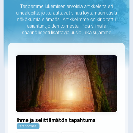
Tarjoamme lukemisen arvoisia artikkeleita eri
aihealueilta, jotka auttavat sinua löytämään uusia
näkökulmia elämääsi. Artikkelimme on kirjoitettu
asiantuntijoiden toimesta. Pidä silmällä
säännöllisesti lisättäviä uusia julkaisujamme
Ihme ja selittämätön tapahtuma
Paranormaali