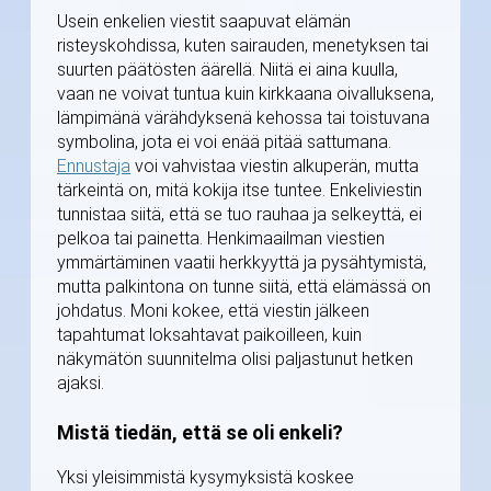
Usein enkelien viestit saapuvat elämän
risteyskohdissa, kuten sairauden, menetyksen tai
suurten päätösten äärellä. Niitä ei aina kuulla,
vaan ne voivat tuntua kuin kirkkaana oivalluksena,
lämpimänä värähdyksenä kehossa tai toistuvana
symbolina, jota ei voi enää pitää sattumana.
Ennustaja
voi vahvistaa viestin alkuperän, mutta
tärkeintä on, mitä kokija itse tuntee. Enkeliviestin
tunnistaa siitä, että se tuo rauhaa ja selkeyttä, ei
pelkoa tai painetta. Henkimaailman viestien
ymmärtäminen vaatii herkkyyttä ja pysähtymistä,
mutta palkintona on tunne siitä, että elämässä on
johdatus. Moni kokee, että viestin jälkeen
tapahtumat loksahtavat paikoilleen, kuin
näkymätön suunnitelma olisi paljastunut hetken
ajaksi.
Mistä tiedän, että se oli enkeli?
Yksi yleisimmistä kysymyksistä koskee