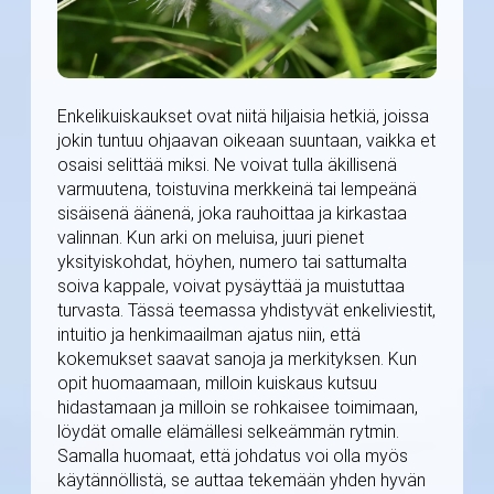
Enkelikuiskaukset ovat niitä hiljaisia hetkiä, joissa
jokin tuntuu ohjaavan oikeaan suuntaan, vaikka et
osaisi selittää miksi. Ne voivat tulla äkillisenä
varmuutena, toistuvina merkkeinä tai lempeänä
sisäisenä äänenä, joka rauhoittaa ja kirkastaa
valinnan. Kun arki on meluisa, juuri pienet
yksityiskohdat, höyhen, numero tai sattumalta
soiva kappale, voivat pysäyttää ja muistuttaa
turvasta. Tässä teemassa yhdistyvät enkeliviestit,
intuitio ja henkimaailman ajatus niin, että
kokemukset saavat sanoja ja merkityksen. Kun
opit huomaamaan, milloin kuiskaus kutsuu
hidastamaan ja milloin se rohkaisee toimimaan,
löydät omalle elämällesi selkeämmän rytmin.
Samalla huomaat, että johdatus voi olla myös
käytännöllistä, se auttaa tekemään yhden hyvän