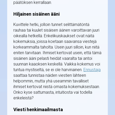
päätöksen kerrallaan.
Hiljainen sisäinen ääni
Kuvittele hetki, jolloin tunnet selittämätöntä
rauhaa tai kuulet sisäisen äänen varoittavan juuri
oikealla hetkellä. Enkelikuiskaukset ovat näitä
kokemuksia, joissa koetaan saavansa viestejä
korkeammalta taholta. Usein juuri silloin, kun niitä
eniten tarvitaan. Ihmiset kertovat usein, että tämä
sisäinen ääni pelasti heidät vaaralta tai antoi
suunnan kaaoksen keskellä. Vaikka kokemus voi
tuntua mystiseltä, se ei ole harvinainen.
Ennustaja
saattaa tunnistaa näiden viestien lähteen
helpommin, mutta yhä useammin tavalliset
ihmiset kertovat niistä omasta kokemuksestaan.
Onko kyse sattumasta, intuitiosta vai todella
enkeleistä?
Viesti henkimaailmasta