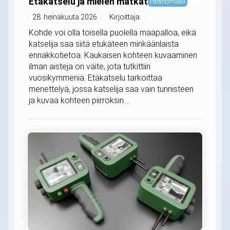
Etäkatselu ja mielen matkat
Paranormaali
28. heinäkuuta 2026
Kirjoittaja:
Kohde voi olla toisella puolella maapalloa, eikä
katselija saa siitä etukäteen minkäänlaista
ennakkotietoa. Kaukaisen kohteen kuvaaminen
ilman aisteja on väite, jota tutkittiin
vuosikymmeniä. Etäkatselu tarkoittaa
menettelyä, jossa katselija saa vain tunnisteen
ja kuvaa kohteen piirroksin....