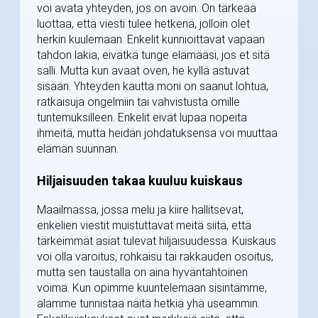
voi avata yhteyden, jos on avoin. On tärkeää
luottaa, että viesti tulee hetkenä, jolloin olet
herkin kuulemaan. Enkelit kunnioittavat vapaan
tahdon lakia, eivätkä tunge elämääsi, jos et sitä
salli. Mutta kun avaat oven, he kyllä astuvat
sisään. Yhteyden kautta moni on saanut lohtua,
ratkaisuja ongelmiin tai vahvistusta omille
tuntemuksilleen. Enkelit eivät lupaa nopeita
ihmeitä, mutta heidän johdatuksensa voi muuttaa
elämän suunnan.
Hiljaisuuden takaa kuuluu kuiskaus
Maailmassa, jossa melu ja kiire hallitsevat,
enkelien viestit muistuttavat meitä siitä, että
tärkeimmät asiat tulevat hiljaisuudessa. Kuiskaus
voi olla varoitus, rohkaisu tai rakkauden osoitus,
mutta sen taustalla on aina hyväntahtoinen
voima. Kun opimme kuuntelemaan sisintämme,
alamme tunnistaa näitä hetkiä yhä useammin.