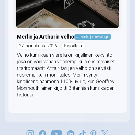
Merlin ja Arthurin velho
Uskonto ja mytologia
27. heinäkuuta 2026
Kirjoittaja:
Velho kuninkaan vierellä on kirjallinen keksintö,
joka on vain vähän vanhempi kuin ensimmäiset
ritariromaanit. Arthur-tarujen velho on selvästi
nuorempi kuin moni luulee. Merlin syntyi
kirjallisena hahmona 1100-luvulla, kun Geoffrey
Monmouthilainen kirjoitti Britannian kuninkaiden
historian....