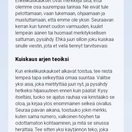
Enkelikuiskaukset ovat merkkejä siitä, että
olemme osa suurempaa tarinaa. Ne eivät tule
pelottamaan, vaan tukemaan, ohjaamaan ja
muistuttamaan, että emme ole yksin. Seuraavan
kerran kun tunnet oudon varmuuden, kuulet
lempeän äänen tai huomaat merkityksellisen
sattuman, pysähdy. Ehkä juuri silloin joku kuiskaa
sinulle viestin, jota et vielä tiennyt tarvitsevasi.
Kuiskaus arjen teoiksi
Kun enkelikuiskaukset alkavat toistua, tee niistä
lempeä tapa selkeyttää omaa suuntaa. Valitse
yksi asia, joka mietityttää juuri nyt, ja pysähdy
hetkeksi hiljaisuuteen ennen kuin päätät. Kysy
itseltäsi, tuoko se ajatus rauhaa vai kiristääkö se
oloa, ja kirjaa ylös ensimmäinen selkeä oivallus.
Seuraa päivän aikana, toistuuko jokin merkki,
kuten sama numero, valkoinen höyhen tai
odottamaton kohtaaminen, ja mitä se sinussa
herättää. Tee sitten yksi käytännön teko, joka