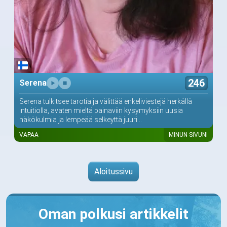
246
Serena
Serena tulkitsee tarotia ja välittää enkeliviestejä herkällä
intuitiolla, avaten mieltä painaviin kysymyksiin uusia
näkökulmia ja lempeää selkeyttä juuri...
VAPAA
MINUN SIVUNI
Aloitussivu
Oman polkusi artikkelit