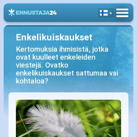
Enkelikuiskaukset
Kertomuksia ihmisistä, jotka
ovat kuulleet enkeleiden
viestejä. Ovatko
enkelikuiskaukset sattumaa vai
kohtaloa?