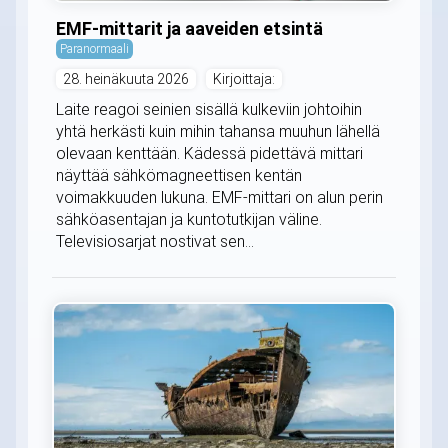
EMF-mittarit ja aaveiden etsintä
Paranormaali
28. heinäkuuta 2026
Kirjoittaja:
Laite reagoi seinien sisällä kulkeviin johtoihin
yhtä herkästi kuin mihin tahansa muuhun lähellä
olevaan kenttään. Kädessä pidettävä mittari
näyttää sähkömagneettisen kentän
voimakkuuden lukuna. EMF-mittari on alun perin
sähköasentajan ja kuntotutkijan väline.
Televisiosarjat nostivat sen...