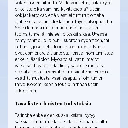
kokemuksen aitoutta. Mistä voi tietää, oliko kyse
enkelistä eikä vain mielikuvituksesta? Usein
kokijat kertovat, että viesti ei tuntunut omalta
ajatukselta, vaan tuli yllättäen, täysin ulkopuolelta.
Se oli lempeä mutta määrätietoinen, ja sen
tuoma tunne jäi mieleen pitkäksi aikaa. Unessa
nähty hahmo, joka puhui suoraan sydämeen, tai
sattuma, joka pelasti onnettomuudelta. Nämä
ovat esimerkkejä tilanteista, joissa moni tunnistaa
enkelin läsnäolon. Myös toistuvat numerot,
valkoiset höyhenet tai tietty kappale radiossa
oikealla hetkellä voivat toimia viesteinä. Enkeli ei
vaadi tunnustusta, vaan saapuu silloin kun on
tarve. Kokemuksen aitous punnitaan usein
jälkikäteen.
Tavallisten ihmisten todistuksia
Tarinoita enkeleiden kuiskauksista löytyy
kaikkialta maailmasta ja kaikilta elämänalueilta.
Ihminen on kuullut selkeän kehotuksen tai