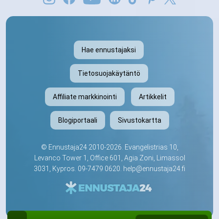
Hae ennustajaksi
Tietosuojakäytäntö
Affiliate markkinointi
Artikkelit
Blogiportaali
Sivustokartta
©
Ennustaja24
2010-2026. Evangelistrias 10,
Levanco Tower 1, Office 601, Agia Zoni, Limassol
3031, Kypros.
09-7479 0620
.
help@ennustaja24.fi