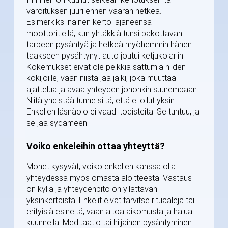
varoituksen juuri ennen vaaran hetkeä.
Esimerkiksi nainen kertoi ajaneensa
moottoritiellä, kun yhtäkkiä tunsi pakottavan
tarpeen pysähtyä ja hetkeä myöhemmin hänen
taakseen pysähtynyt auto joutui ketjukolariin.
Kokemukset eivät ole pelkkiä sattumia niiden
kokijoille, vaan niistä jää jälki, joka muuttaa
ajattelua ja avaa yhteyden johonkin suurempaan.
Niitä yhdistää tunne siitä, että ei ollut yksin.
Enkelien läsnäolo ei vaadi todisteita. Se tuntuu, ja
se jää sydämeen.
Voiko enkeleihin ottaa yhteyttä?
Monet kysyvät, voiko enkelien kanssa olla
yhteydessä myös omasta aloitteesta. Vastaus
on kyllä ja yhteydenpito on yllättävän
yksinkertaista. Enkelit eivät tarvitse rituaaleja tai
erityisiä esineitä, vaan aitoa aikomusta ja halua
kuunnella. Meditaatio tai hiljainen pysähtyminen